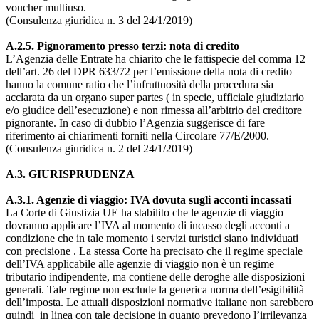
voucher multiuso.
(Consulenza giuridica n. 3 del 24/1/2019)
A.2.5. Pignoramento presso terzi: nota di credito
L’Agenzia delle Entrate ha chiarito che le fattispecie del comma 12
dell’art. 26 del DPR 633/72 per l’emissione della nota di credito
hanno la comune ratio che l’infruttuosità della procedura sia
acclarata da un organo super partes ( in specie, ufficiale giudiziario
e/o giudice dell’esecuzione) e non rimessa all’arbitrio del creditore
pignorante. In caso di dubbio l’Agenzia suggerisce di fare
riferimento ai chiarimenti forniti nella Circolare 77/E/2000.
(Consulenza giuridica n. 2 del 24/1/2019)
A.3. GIURISPRUDENZA
A.3.1. Agenzie di viaggio: IVA dovuta sugli acconti incassati
La Corte di Giustizia UE ha stabilito che le agenzie di viaggio
dovranno applicare l’IVA al momento di incasso degli acconti a
condizione che in tale momento i servizi turistici siano individuati
con precisione . La stessa Corte ha precisato che il regime speciale
dell’IVA applicabile alle agenzie di viaggio non è un regime
tributario indipendente, ma contiene delle deroghe alle disposizioni
generali. Tale regime non esclude la generica norma dell’esigibilità
dell’imposta. Le attuali disposizioni normative italiane non sarebbero
quindi in linea con tale decisione in quanto prevedono l’irrilevanza