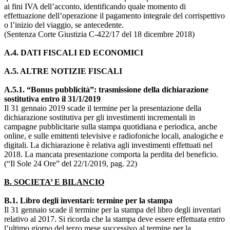
ai fini IVA dell’acconto, identificando quale momento di
effettuazione dell’operazione il pagamento integrale del corrispettivo
o l’inizio del viaggio, se antecedente.
(Sentenza Corte Giustizia C-422/17 del 18 dicembre 2018)
A.4. DATI FISCALI ED ECONOMICI
A.5. ALTRE NOTIZIE FISCALI
A.5.1. “Bonus pubblicità”: trasmissione della dichiarazione
sostitutiva entro il 31/1/2019
Il 31 gennaio 2019 scade il termine per la presentazione della
dichiarazione sostitutiva per gli investimenti incrementali in
campagne pubblicitarie sulla stampa quotidiana e periodica, anche
online, e sulle emittenti televisive e radiofoniche locali, analogiche e
digitali. La dichiarazione è relativa agli investimenti effettuati nel
2018. La mancata presentazione comporta la perdita del beneficio.
(“Il Sole 24 Ore” del 22/1/2019, pag. 22)
B. SOCIETA’ E BILANCIO
B.1. Libro degli inventari: termine per la stampa
Il 31 gennaio scade il termine per la stampa del libro degli inventari
relativo al 2017. Si ricorda che la stampa deve essere effettuata entro
l’ultimo giorno del terzo mese successivo al termine per la