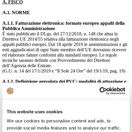
A. FISCO
A.1. NORME
A.1.1. Fatturazione elettronica: formato europeo appalti della
Pubblica Amministrazione
È stato pubblicato il DLgs. del 27/12/2018, n. 148 che attua la
Direttiva UE 2014/55 relativa alla fatturazione elettronica negli
appalti pubblici europei. Dal 18 aprile 2019 le amministrazioni e gli
enti aggiudicatori di ogni Stato membro dell’UE dovranno ricevere
ed elaborare fatture conformi allo standard europeo. Le regole
tecniche saranno definite con Provvedimento del Direttore
dell’Agenzia delle Entrate.
(G.U. n. 14 del 17/1/2019 e “Il Sole 24 Ore” del 19/1/19, pag. 19)
A.1.2. Definizione agevolata dei PVC: modalità di attuazione e
codici tributo
Sono state rese note le modalità di attuazione della definizione
agevolata dei Processi Verbali di Constatazione di cui all’art. 1, DL
119/2018, con la presentazione di una dichiarazione e il pagamento
dell’imposta in un’unica soluzione o a rate. Sono stati, inoltre,
This website uses cookies
pubblicati i codici tributo per il versamento con Modello F24.
(Provv. Prot. n. 17776/2019 del 23/1/2019 e Risoluzione n. 8/E del
We use cookies to personalise content and ads, to
23/1/19)
provide social media features and to analyse our traffic.