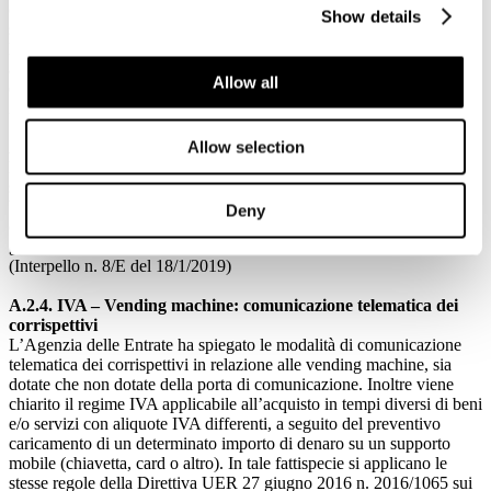
consultarla con il servizio messo a disposizione dall’Agenzia dal
Show details
secondo semestre di quest’anno.
Per il consumatore finale la copia cartacea o il pdf via mail è valida
ai fini della detrazione del 50%-65% delle spese.
Allow all
(FAQ n. 55 del 22/1/2019 e “Il Sole 24 Ore” del 25/1/2019, pag.
20)
Allow selection
A.2.3. IVA: Aliquota ridotta al 10% per integratori alimentari
L’Agenzia delle Entrate ha specificato che gli integratori alimentari
scontano l’aliquota del 10% in quanto rientrano nella categoria di
beni di cui al punto 80) della Tabella A, Parte III, DPR 633/72
Deny
(“Preparazioni alimentari non nominate né comprese altrove, esclusi
gli sciroppi di qualsiasi natura”).
(Interpello n. 8/E del 18/1/2019)
A.2.4. IVA – Vending machine: comunicazione telematica dei
corrispettivi
L’Agenzia delle Entrate ha spiegato le modalità di comunicazione
telematica dei corrispettivi in relazione alle vending machine, sia
dotate che non dotate della porta di comunicazione. Inoltre viene
chiarito il regime IVA applicabile all’acquisto in tempi diversi di beni
e/o servizi con aliquote IVA differenti, a seguito del preventivo
caricamento di un determinato importo di denaro su un supporto
mobile (chiavetta, card o altro). In tale fattispecie si applicano le
stesse regole della Direttiva UER 27 giugno 2016 n. 2016/1065 sui