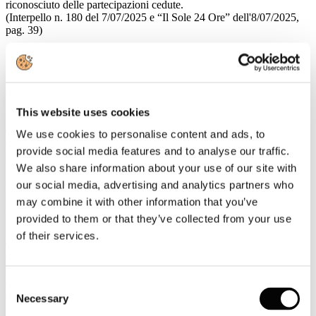
riconosciuto delle partecipazioni cedute.
(Interpello n. 180 del 7/07/2025 e “Il Sole 24 Ore” dell'8/07/2025,
pag. 39)
A.2.5. Forfettario ammesso se non applicato il regime del margine in
passato
L’Agenzia delle Entrate ha confermato che un contribuente che
abbia beneficiato del regime fiscale di vantaggio e che, per
sopraggiunti limiti d’età, intenda passare al regime forfettario, può
This website uses cookies
farlo anche se decide di avviare una nuova attività soggetta al regime
del margine.
We use cookies to personalise content and ads, to
(Interpello n. 181 del 7/07/2025 e “Il Sole 24 Ore” dell'8/07/2025,
provide social media features and to analyse our traffic.
pag. 38)
We also share information about your use of our site with
A.2.6. Rinuncia dei soci ai dividendi: trattamento fiscale e incasso
our social media, advertising and analytics partners who
giuridico
may combine it with other information that you’ve
L’Agenzia delle Entrate ha ribadito che la rinuncia ai dividendi da
parte di soci persone fisiche non imprenditori non genera una
provided to them or that they’ve collected from your use
sopravvenienza attiva per la società. Tuttavia, poiché il diritto al
of their services.
dividendo nasce con la delibera assembleare, tali somme si
considerano giuridicamente incassate dai soci. Di conseguenza, la
società deve comunque applicare la ritenuta del 26% su tali importi,
anche se non effettivamente distribuiti.
Consent
(Interpello n. 182 dell’8/07/2025)
Necessary
Selection