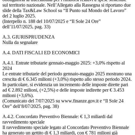
sul territorio nazionale. Nell’Allegato alla Rassegna si riportano due
slide della Tax&Law School su “Il Punto sul Mondo del Lavoro”
del 2 luglio 2025.
(Interpello n. 188 del 10/07/2025 e “Il Sole 24 Ore”
dell’11/07/2025, pag. 33)
A.3. GIURISPRUDENZA
Nulla da segnalare
A.4. DATI FISCALI ED ECONOMICI
A.4.1. Entrate tributarie gennaio-maggio 2025: +3,0% rispetto al
2024
Le entrate tributarie del periodo gennaio-maggio 2025 mostrano una
crescita di € 6.345 milioni (+3,0%) rispetto allo stesso periodo 2024.
In particolare, si evidenzia un incremento delle imposte dirette pari
ad € 2.892 milioni, (+2,5%) e delle imposte indirette per € 3.453
milioni (+3,6%).
(Comunicato del 7/07/2025 su www.finanze.gov.it e “Il Sole 24
Ore” dell’8/07/2025, pag. 38)
A.4.2. Concordato Preventivo Biennale: € 1,3 miliardi dal
ravvedimento speciale
Il ravvedimento speciale legato al Concordato Preventivo Biennale
ha generato un gettito di € 1,3 miliardi, con € 781 milioni già