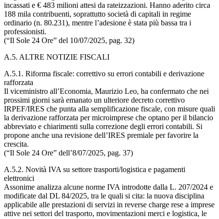
incassati e € 483 milioni attesi da rateizzazioni. Hanno aderito circa
188 mila contribuenti, soprattutto società di capitali in regime
ordinario (n. 80.231), mentre l’adesione è stata più bassa tra i
professionisti.
(“Il Sole 24 Ore” del 10/07/2025, pag. 32)
A.5. ALTRE NOTIZIE FISCALI
A.5.1. Riforma fiscale: correttivo su errori contabili e derivazione
rafforzata
Il viceministro all’Economia, Maurizio Leo, ha confermato che nei
prossimi giorni sarà emanato un ulteriore decreto correttivo
IRPEF/IRES che punta alla semplificazione fiscale, con misure quali
la derivazione rafforzata per microimprese che optano per il bilancio
abbreviato e chiarimenti sulla correzione degli errori contabili. Si
propone anche una revisione dell’IRES premiale per favorire la
crescita.
(“Il Sole 24 Ore” dell’8/07/2025, pag. 37)
A.5.2. Novità IVA su settore trasporti/logistica e pagamenti
elettronici
Assonime analizza alcune norme IVA introdotte dalla L. 207/2024 e
modificate dal DL 84/2025, tra le quali si cita: la nuova disciplina
applicabile alle prestazioni di servizi in reverse charge rese a imprese
attive nei settori del trasporto, movimentazioni merci e logistica, le