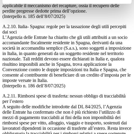
attività e passività delle stabili organizzazioni estere. Resta tuttavia
applicabile il meccanismo del recapture, ossia il recupero delle
perdite pregresse dedotte prima dell’opzione.
(Interpello n. 185 dell’8/07/2025)
A.2.10. Italia- Spagna: regole per la tassazione degli utili percepiti
dai soci
L’Agenzia delle Entrate ha chiarito che gli utili attribuiti a un socio
accomandante fiscalmente residente in Spagna, derivanti da una
società in accomandita semplice (S.a.s.), sono soggetti a imposizione
in Italia, in quanto generati da un soggetto residente nel territorio
nazionale. Tali redditi devono essere dichiarati in Italia e, qualora
risultino imponibili anche in Spagna, trova applicazione la
Convenzione contro le doppie imposizioni tra Italia e Spagna, che
consente al contribuente di beneficiare di un credito d’imposta per le
imposte versate in Italia.
(Interpello n. 186 dell’8/07/2025)
A.2.11. Rimborsi spese di trasferta: nessun obbligo di tracciabilità
per l’estero
A seguito delle modifiche introdotte dal DL 84/2025, l’Agenzia
delle Entrate ha confermato che non è più richiesto l’utilizzo di
mezzi di pagamento tracciabili ai fini della non imponibilità dei
rimborsi spese per vitto, alloggio, viaggio e trasporto, sostenuti dai
lavoratori dipendenti in occasione di trasferte all’estero. Resta invece
obbligatoria la tracciabilità per i rimborsi relativi a spese sostenute