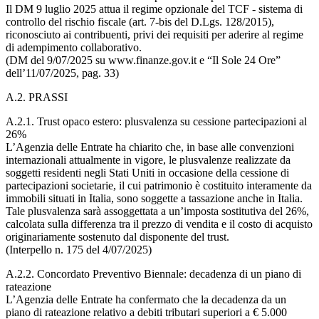
Il DM 9 luglio 2025 attua il regime opzionale del TCF - sistema di
controllo del rischio fiscale (art. 7-bis del D.Lgs. 128/2015),
riconosciuto ai contribuenti, privi dei requisiti per aderire al regime
di adempimento collaborativo.
(DM del 9/07/2025 su www.finanze.gov.it e “Il Sole 24 Ore”
dell’11/07/2025, pag. 33)
A.2. PRASSI
A.2.1. Trust opaco estero: plusvalenza su cessione partecipazioni al
26%
L’Agenzia delle Entrate ha chiarito che, in base alle convenzioni
internazionali attualmente in vigore, le plusvalenze realizzate da
soggetti residenti negli Stati Uniti in occasione della cessione di
partecipazioni societarie, il cui patrimonio è costituito interamente da
immobili situati in Italia, sono soggette a tassazione anche in Italia.
Tale plusvalenza sarà assoggettata a un’imposta sostitutiva del 26%,
calcolata sulla differenza tra il prezzo di vendita e il costo di acquisto
originariamente sostenuto dal disponente del trust.
(Interpello n. 175 del 4/07/2025)
A.2.2. Concordato Preventivo Biennale: decadenza di un piano di
rateazione
L’Agenzia delle Entrate ha confermato che la decadenza da un
piano di rateazione relativo a debiti tributari superiori a € 5.000