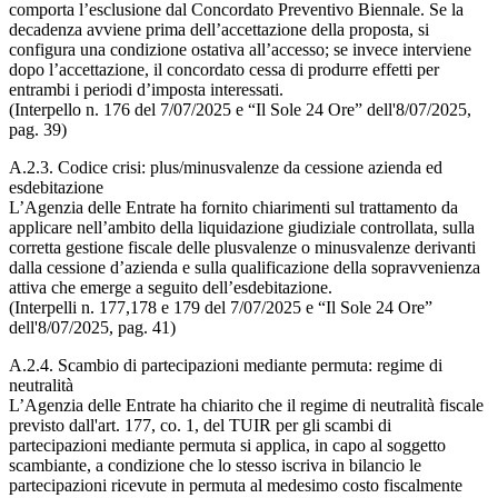
comporta l’esclusione dal Concordato Preventivo Biennale. Se la
decadenza avviene prima dell’accettazione della proposta, si
configura una condizione ostativa all’accesso; se invece interviene
dopo l’accettazione, il concordato cessa di produrre effetti per
entrambi i periodi d’imposta interessati.
(Interpello n. 176 del 7/07/2025 e “Il Sole 24 Ore” dell'8/07/2025,
pag. 39)
A.2.3. Codice crisi: plus/minusvalenze da cessione azienda ed
esdebitazione
L’Agenzia delle Entrate ha fornito chiarimenti sul trattamento da
applicare nell’ambito della liquidazione giudiziale controllata, sulla
corretta gestione fiscale delle plusvalenze o minusvalenze derivanti
dalla cessione d’azienda e sulla qualificazione della sopravvenienza
attiva che emerge a seguito dell’esdebitazione.
(Interpelli n. 177,178 e 179 del 7/07/2025 e “Il Sole 24 Ore”
dell'8/07/2025, pag. 41)
A.2.4. Scambio di partecipazioni mediante permuta: regime di
neutralità
L’Agenzia delle Entrate ha chiarito che il regime di neutralità fiscale
previsto dall'art. 177, co. 1, del TUIR per gli scambi di
partecipazioni mediante permuta si applica, in capo al soggetto
scambiante, a condizione che lo stesso iscriva in bilancio le
partecipazioni ricevute in permuta al medesimo costo fiscalmente