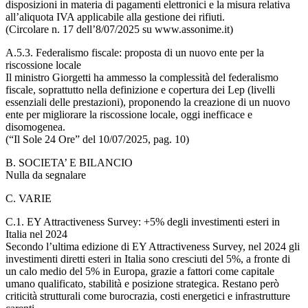
disposizioni in materia di pagamenti elettronici e la misura relativa
all’aliquota IVA applicabile alla gestione dei rifiuti.
(Circolare n. 17 dell’8/07/2025 su www.assonime.it)
A.5.3. Federalismo fiscale: proposta di un nuovo ente per la
riscossione locale
Il ministro Giorgetti ha ammesso la complessità del federalismo
fiscale, soprattutto nella definizione e copertura dei Lep (livelli
essenziali delle prestazioni), proponendo la creazione di un nuovo
ente per migliorare la riscossione locale, oggi inefficace e
disomogenea.
(“Il Sole 24 Ore” del 10/07/2025, pag. 10)
B. SOCIETA’ E BILANCIO
Nulla da segnalare
C. VARIE
C.1. EY Attractiveness Survey: +5% degli investimenti esteri in
Italia nel 2024
Secondo l’ultima edizione di EY Attractiveness Survey, nel 2024 gli
investimenti diretti esteri in Italia sono cresciuti del 5%, a fronte di
un calo medio del 5% in Europa, grazie a fattori come capitale
umano qualificato, stabilità e posizione strategica. Restano però
criticità strutturali come burocrazia, costi energetici e infrastrutture