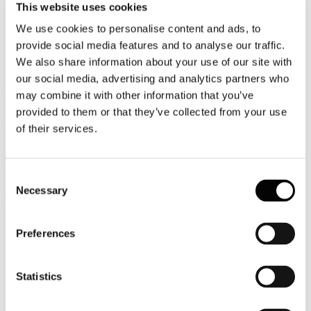
This website uses cookies
Video
We use cookies to personalise content and ads, to
provide social media features and to analyse our traffic.
Articoli e Interviste
We also share information about your use of our site with
Contatti
our social media, advertising and analytics partners who
may combine it with other information that you’ve
Tel. +39 320 57 80 986
Email segreteria@federturismo.it
provided to them or that they’ve collected from your use
Come aderire
of their services.
Login
Consent
Cerca...
Necessary
Selection
Preferences
Circolare Prot. n. C/28 - Piano Workshop
ENIT 2026
Statistics
Dettagli