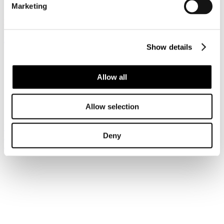
Pubblicato: 22 Giugno 2026
Marketing
News riservata ai Soci
Registrati per leggere il seguito...
Show details
Sei qui:
Home
I Servizi
Allow all
Le circolari
Circolari
Circolari 2026
Allow selection
Circolare Prot. n. C/28 - Piano Workshop ENIT 2026
Iscriviti alla newsletter
Deny
Risparmia con le nostre convenzioni
Associati