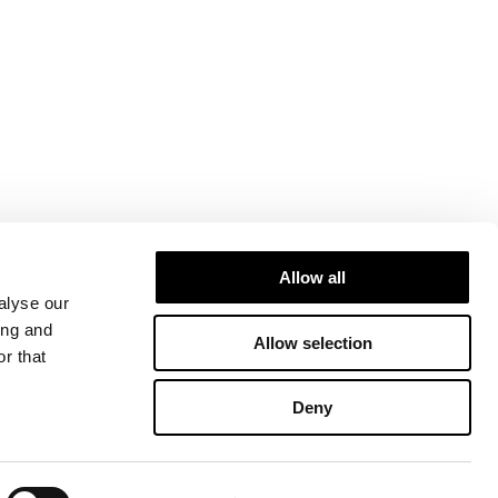
Allow all
alyse our
ing and
Allow selection
r that
Deny