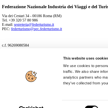
Federazione Nazionale Industria dei Viaggi e del Tur
Via dei Cestari 34 - 00186 Roma (RM)
Tel. +39 320 57 80 986
E-mail:
segreteria@federturismo.it
PEC:
federturismo@pec.federturismo.it
c.f. 96269080584
2017 Federturismo
This website uses cookie
We use cookies to personal
Cookie policy
traffic. We also share info
Privacy policy
analytics partners who may
they’ve collected from your
Disclaimer
Cerca
Credits
Consent