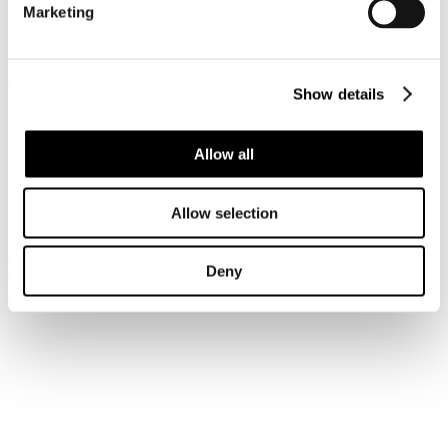
Pubblicato: 23 Novembre 2021
Marketing
News riservata ai Soci
Registrati per leggere il seguito...
Show details
Sei qui:
Home
I Servizi
Allow all
Le circolari
Circolari
Circolari 2021
Allow selection
Circolare Prot. n. C/59 - Normativa sul De Minimis
Iscriviti alla newsletter
Deny
Risparmia con le nostre convenzioni
Associati