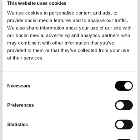
This website uses cookies
Video
We use cookies to personalise content and ads, to
provide social media features and to analyse our traffic.
Articoli e Interviste
We also share information about your use of our site with
Contatti
our social media, advertising and analytics partners who
may combine it with other information that you’ve
Tel. +39 320 57 80 986
Email segreteria@federturismo.it
provided to them or that they’ve collected from your use
Come aderire
of their services.
Login
Consent
Cerca...
Necessary
Selection
Preferences
Circolare Prot. n. C/59 - Normativa sul
De Minimis
Statistics
Dettagli