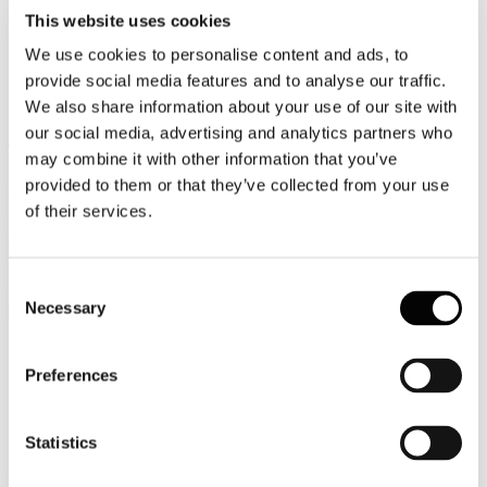
This website uses cookies
Video
We use cookies to personalise content and ads, to
Articoli e Interviste
provide social media features and to analyse our traffic.
We also share information about your use of our site with
Contatti
our social media, advertising and analytics partners who
Tel. +39 320 57 80 986
may combine it with other information that you’ve
Email segreteria@federturismo.it
provided to them or that they’ve collected from your use
Come aderire
Login
of their services.
Consent
Cerca...
Necessary
Selection
Preferences
Circolare Prot. n. C/23 - Helpdesk Covid
19 Studio Legale Zunarelli
Statistics
Dettagli