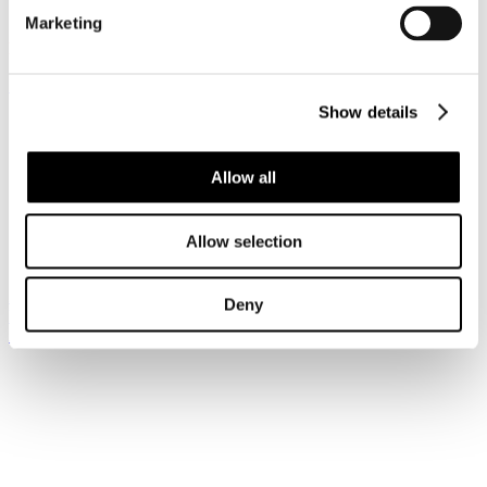
Pubblicato: 15 Aprile 2020
Marketing
News riservata ai Soci
Registrati per leggere il seguito...
Show details
Sei qui:
Home
I Servizi
Allow all
Le circolari
Circolari
Circolari 2020
Circolare Prot. n. C/23 - Helpdesk Covid 19 Studio Legale
Allow selection
Zunarelli
Iscriviti alla newsletter
Deny
Risparmia con le nostre convenzioni
Associati