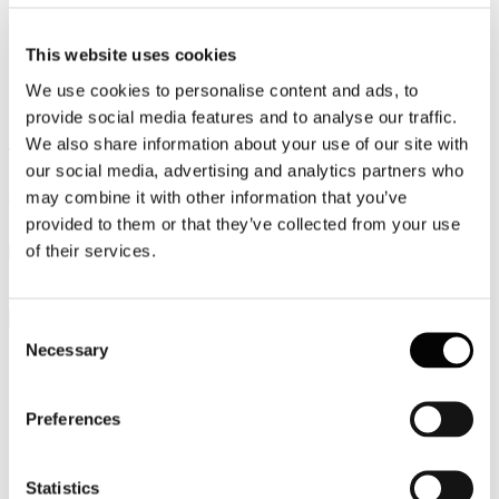
Video
This website uses cookies
Articoli e Interviste
We use cookies to personalise content and ads, to
provide social media features and to analyse our traffic.
Contatti
We also share information about your use of our site with
Tel. +39 320 57 80 986
our social media, advertising and analytics partners who
Email segreteria@federturismo.it
Come aderire
may combine it with other information that you’ve
Login
provided to them or that they’ve collected from your use
of their services.
Cerca...
Consent
Necessary
Selection
Circolare Prot. n. C/29 Legge di Bilancio
Preferences
2018 - principali disposizioni in materia
di lavoro, welfare e capitale umano
Statistics