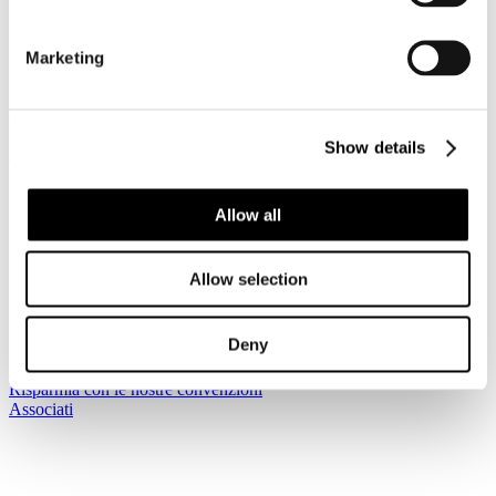
Dettagli
Pubblicato: 26 Marzo 2018
Marketing
Accesso riservato ai Soci
Show details
Registrati per leggere il seguito...
Sei qui:
Home
Allow all
I Servizi
Le circolari
Circolari
Allow selection
2018
Circolare Prot. n. C/29 Legge di Bilancio 2018 - principali
disposizioni in materia di lavoro, welfare e capitale umano
Deny
Iscriviti alla newsletter
Risparmia con le nostre convenzioni
Associati