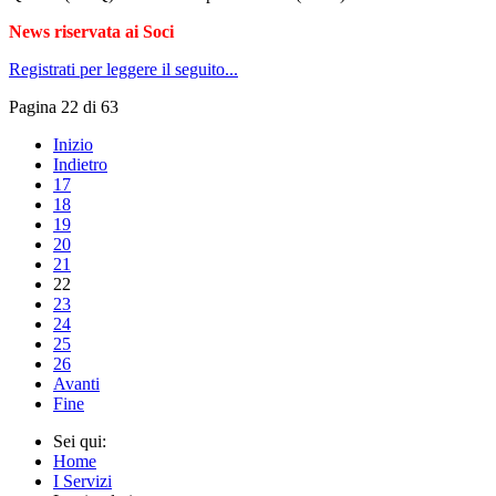
News riservata ai Soci
Registrati per leggere il seguito...
Pagina 22 di 63
Inizio
Indietro
17
18
19
20
21
22
23
24
25
26
Avanti
Fine
Sei qui:
Home
I Servizi