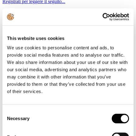
Registrati per leggere il seguito...
3
Febbraio
2022
Circolari 2022
This website uses cookies
Circolare Prot. n. C/7 - Audizione Federturismo Ddl Concorrenza:
raccolta contributi
We use cookies to personalise content and ads, to
News riservata ai Soci
provide social media features and to analyse our traffic.
We also share information about your use of our site with
Registrati per leggere il seguito...
our social media, advertising and analytics partners who
2
may combine it with other information that you’ve
Febbraio
provided to them or that they’ve collected from your use
2022
Circolari 2022
of their services.
Circolare Prot. n. C/6 - Guida ai Fondi UE per il turismo
News riservata ai Soci
Consent
Necessary
Selection
Registrati per leggere il seguito...
20