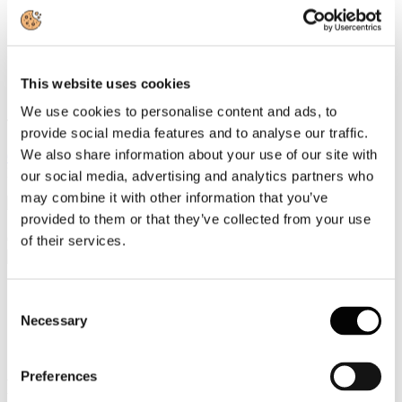
Video
Articoli e Interviste
This website uses cookies
Contatti
We use cookies to personalise content and ads, to
Tel. +39 320 57 80 986
provide social media features and to analyse our traffic.
Email segreteria@federturismo.it
We also share information about your use of our site with
Come aderire
Login
our social media, advertising and analytics partners who
may combine it with other information that you’ve
provided to them or that they’ve collected from your use
Cerca...
of their services.
Consent
Necessary
Selection
I numeri del turismo
Preferences
PhoCusWright: Italia seconda in Europa