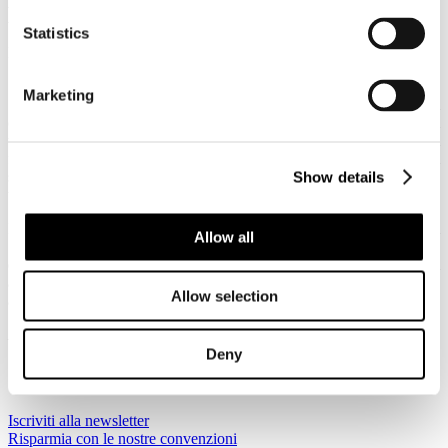
per prenotazioni su mobile
Statistics
Dettagli
Creato: 10 Febbraio 2014
Marketing
Secondo una ricerca di PhoCusWright entro il 2015 in Europa ogni
cinque booking online uno si farà su tablet o mobile: il 20% del
turismo, sia leisure che business, che si vende sul web. A trainare il
fenomeno sono i consumatori britannici con un picco del 21%, al
secondo posto ci sono gli italiani con il 20%, seguono francesi e
Show details
tedeschi con il 18%, spagnoli con il 17%.
I booking online nel 2015 saranno il 47% del totale, per un valore di
Allow all
127,6 miliardi (incluso il business travel) su un volume d’affari totale
di oltre 270 miliardi, le vendite dirette di servizi sui siti dei fornitori
arriveranno a 74,5 miliardi di euro, e il fatturato europeo delle
Allow selection
agency online supererà i 52 miliardi.
Per maggiori informazioni:
www.phocuswright.com
Deny
Indietro
Avanti
Iscriviti alla newsletter
Risparmia con le nostre convenzioni