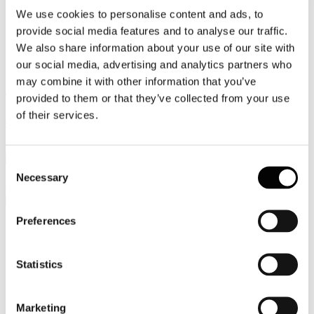
We use cookies to personalise content and ads, to
Video
provide social media features and to analyse our traffic.
Articoli e Interviste
We also share information about your use of our site with
our social media, advertising and analytics partners who
Contatti
may combine it with other information that you’ve
Tel. +39 320 57 80 986
provided to them or that they’ve collected from your use
Email segreteria@federturismo.it
of their services.
Come aderire
Login
Consent
Necessary
Selection
Cerca...
Preferences
Provincia Autonoma di Trento
Statistics
MASTER DI I LIVELLO
Marketing