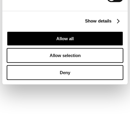
Università degli Studi di
Trento
- Sede di
Sardagna
Facoltà di Economia - "Master of tourism managment. Sviluppo
sostenibile, gestione e marketing delle destinazioni turistiche."
Email: info@tsm.tn.it
Show details
Sei qui:
Home
Allow all
Formazione, master e università
Master del turismo
Provincia Autonoma di Trento
Allow selection
Iscriviti alla newsletter
Risparmia con le nostre convenzioni
Associati
Deny