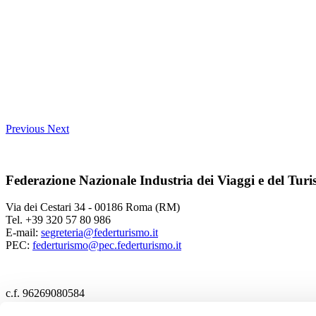
Previous
Next
Federazione Nazionale Industria dei Viaggi e del Tur
Via dei Cestari 34 - 00186 Roma (RM)
Tel. +39 320 57 80 986
E-mail:
segreteria@federturismo.it
PEC:
federturismo@pec.federturismo.it
c.f. 96269080584