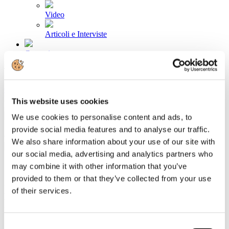
Video
Articoli e Interviste
Contatti
Tel. +39 320 57 80 986
Email segreteria@federturismo.it
Come aderire
Login
This website uses cookies
We use cookies to personalise content and ads, to
provide social media features and to analyse our traffic.
Cerca...
We also share information about your use of our site with
our social media, advertising and analytics partners who
may combine it with other information that you’ve
provided to them or that they’ve collected from your use
Lalli: plauso alla proposta di legge per un
of their services.
Paese accessibile per tutti
Dettagli
Consent