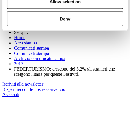
Allow selection
Per maggiori informazioni:
b.ongaro@federturismo.it
Iscriviti alla mailing dei nostri comunicati stampa
Deny
Sei qui:
Home
Area stampa
Comunicati stampa
Comunicati stampa
Archivio comunicati stampa
2017
FEDERTURISMO: crescono del 3,2% gli stranieri che
scelgono l'Italia per queste Festività
Iscriviti alla newsletter
Risparmia con le nostre convenzioni
Associati