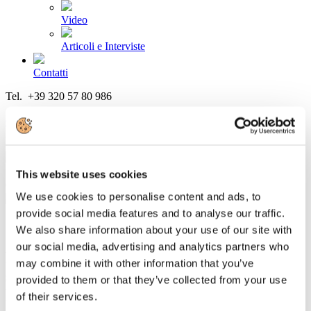
Video
Articoli e Interviste
Contatti
Tel. +39 320 57 80 986
Email segreteria@federturismo.it
Come aderire
Login
This website uses cookies
Cerca...
We use cookies to personalise content and ads, to
provide social media features and to analyse our traffic.
We also share information about your use of our site with
our social media, advertising and analytics partners who
FEDERTURISMO: crescono del 3,2% gli
may combine it with other information that you’ve
stranieri che scelgono l'Italia per queste
provided to them or that they’ve collected from your use
Festività
of their services.