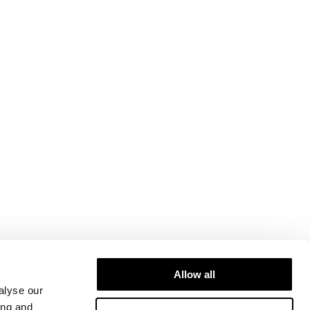
Allow all
alyse our
ing and