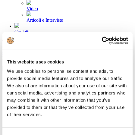
Video
Articoli e Interviste
Contatti
Tel. +39 320 57 80 986
Email segreteria@federturismo.it
Come aderire
Login
This website uses cookies
We use cookies to personalise content and ads, to
provide social media features and to analyse our traffic.
Cerca...
We also share information about your use of our site with
our social media, advertising and analytics partners who
may combine it with other information that you’ve
provided to them or that they’ve collected from your use
Contratti: al via trattativa rinnovo per
of their services.
lavanderie industriali
Dettagli