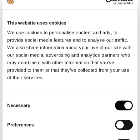
Video
Articoli e Interviste
This website uses cookies
We use cookies to personalise content and ads, to
Contatti
provide social media features and to analyse our traffic.
Tel. +39 320 57 80 986
We also share information about your use of our site with
Email segreteria@federturismo.it
Come aderire
our social media, advertising and analytics partners who
Login
may combine it with other information that you’ve
provided to them or that they’ve collected from your use
of their services.
Cerca...
Consent
Necessary
Selection
Trenitalia: treni AV Milano-Bologna
fermeranno a Reggio Emilia
Preferences
Dettagli