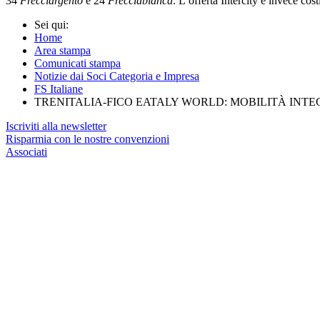
34
Frecciargento
e 24
Frecciabianca
. L’offerta Intercity è invece cos
Sei qui:
Home
Area stampa
Comunicati stampa
Notizie dai Soci Categoria e Impresa
FS Italiane
TRENITALIA-FICO EATALY WORLD: MOBILITÀ INTE
Iscriviti alla newsletter
Risparmia con le nostre convenzioni
Associati