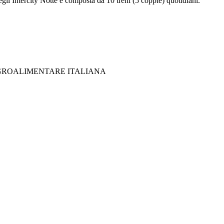
degli Intercity Notte è composta da 10 treni (5 coppie) quotidiani.
AGROALIMENTARE ITALIANA