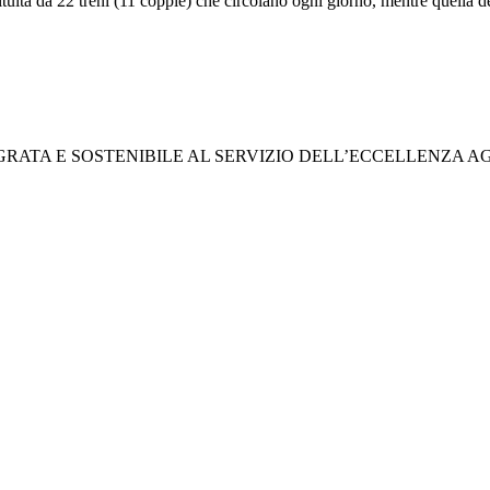
tituita da 22 treni (11 coppie) che circolano ogni giorno, mentre quella 
GRATA E SOSTENIBILE AL SERVIZIO DELL’ECCELLENZA 