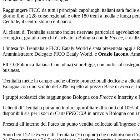
Raggiungere FICO da tutti i principali capoluoghi italiani sarà facile 
giorno fino a 228 corse regionali e oltre 180 treni a media e lunga per
Centrale, il centro storico e il parco.
Ai clienti di Trenitalia saranno inoltre riservate particolari agevolazi
ecologico, gratuito per chi è arrivato a Bologna con le
Frecce
, e reali
L’intesa fra Trenitalia e FICO Eataly World è stata presentata oggi a
Amministratore Delegato FICO Eataly World, e
Orazio Iacono
, Ammi
FICO (Fabbrica Italiana Contadina) si prefigge, contando sul sostegno offert
business.
Trenitalia mette in campo anche offerte promozionali dedicate a clienti
Bologna con uno sconto del 30% rispetto al prezzo Base di
Frecce
, I
I gruppi scolastici che raggiungono Bologna con
Frecce
e Intercity e 
I clienti di Trenitalia potranno inoltre approfittare di sconti dal 10% 
disponibili sia per i soci di Carta
FRECCIA
in arrivo a Bologna con i tre
Presenti all’interno del Parco un punto vendita collocato all’ingresso e u
Sono ben 152 le
Frecce
di Trenitalia (76 coppie) che costituiscono l’