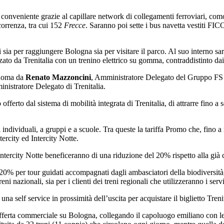
e conveniente grazie al capillare network di collegamenti ferroviari, co
correnza, tra cui 152
Frecce
. Saranno poi sette i bus navetta vestiti FI
oni sia per raggiungere Bologna sia per visitare il parco. Al suo interno s
zzato da Trenitalia con un trenino elettrico su gomma, contraddistinto dai
 Roma da
Renato Mazzoncini
, Amministratore Delegato del Gruppo FS 
nistratore Delegato di Trenitalia.
o dal sistema di mobilità integrata di Trenitalia, di attrarre fino a sei mil
 individuali, a gruppi e a scuole. Tra queste la tariffa Promo che, fino 
ntercity ed Intercity Notte.
Intercity Notte beneficeranno di una riduzione del 20% rispetto alla già 
al 20% per tour guidati accompagnati dagli ambasciatori della biodiversità,
ni nazionali, sia per i clienti dei treni regionali che utilizzeranno i ser
na self service in prossimità dell’uscita per acquistare il biglietto Trenita
offerta commerciale su Bologna, collegando il capoluogo emiliano con le 