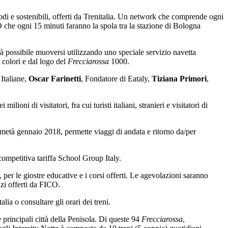
modi e sostenibili, offerti da Trenitalia. Un network che comprende ogni
CO che ogni 15 minuti faranno la spola tra la stazione di Bologna
arà possibile muoversi utilizzando uno speciale servizio navetta
 colori e dal logo del
Frecciarossa
1000.
Italiane,
Oscar Farinetti
, Fondatore di Eataly,
Tiziana Primori
,
ioni di visitatori, fra cui turisti italiani, stranieri e visitatori di
a metà gennaio 2018, permette viaggi di andata e ritorno da/per
competitiva tariffa School Group Italy.
 per le giostre educative e i corsi offerti. Le agevolazioni saranno
vizi offerti da FICO.
lia o consultare gli orari dei treni.
principali città della Penisola. Di queste 94
Frecciarossa
,