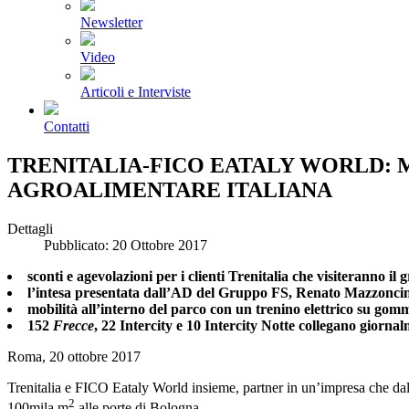
Newsletter
Video
Articoli e Interviste
Contatti
TRENITALIA-FICO EATALY WORLD: 
AGROALIMENTARE ITALIANA
Dettagli
Pubblicato: 20 Ottobre 2017
sconti e agevolazioni per i clienti Trenitalia che visiteranno il
l’intesa presentata dall’AD del Gruppo FS, Renato Mazzoncini
mobilità all’interno del parco con un trenino elettrico su gom
152
Frecce
, 22 Intercity e 10 Intercity Notte collegano giorna
Roma, 20 ottobre 2017
Trenitalia e FICO Eataly World insieme, partner in un’impresa che dal 
2
100mila m
alle porte di Bologna.