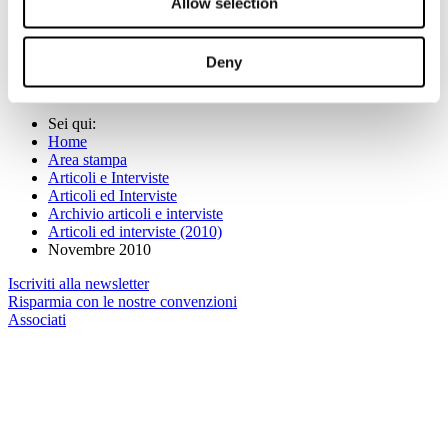
24/11/2010
Allow selection
SCARICA LA RASSEGNA STAMPA "INDAGINE
CISET/FEDERTURISMO CONFINDUSTRIA"
Deny
Tempo Sport
, "Intervista a Daniel John Winteler. Niente
turismo per caso" - 17/11/2010 (
leggi
)
Sei qui:
Home
Area stampa
Articoli e Interviste
Articoli ed Interviste
Archivio articoli e interviste
Articoli ed interviste (2010)
Novembre 2010
Iscriviti alla newsletter
Risparmia con le nostre convenzioni
Associati