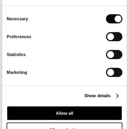
Pubblicato: 22 Aprile 2010
Il Sole 24 ORE
, "Una Fondazione per le Olimpiadi" -
Consent
25/11/2010
Necessary
Selection
Corriere della Sera
, "Dopo le imprese tocca alla politica" -
25/11/2010
Finanza e Mercati
, "Diario. Turismo" - 25/11/2010
Guida Viaggi on line
, "Ciset: più ottimistiche le opinioni
Preferences
degli operatori" - 24/11/2010
Guida Viaggi on line
, "Ciset: in vivace crescita il turismo
culturale" - 25/11/2010
Statistics
Turismo e Finanza
, "Turismo: Ciset, si arresta il trend
negativo" - 24/11/2010
Turismo e Attualità on line
, "Ciset e Federturismo, si arresta
Marketing
il trend negativo per l'Italia turistica. In pole position mercato
tedesco e turismo culturale e crociere" - 24/11/2010
Travelnostop.com
, "Ciset-Federturismo: si ferma il trend
negativo in turismo" - 24/11/2010
Travelnostop.com
, "Federturismo/2: in crescita turismo
Show details
culturale, terme e crociere" - 24/11/2010
Avvenire
, "Nell'inverno 2010-2011 si arresta il trend negativo
per il turismo" - 24/11/2010
Allow all
GV Business
, "Ciset: più ottimistiche le opinioni degli
operatori" - 24/11/2010
GV Business
, "Ciset: in vivace crescita il turismo culturale" -