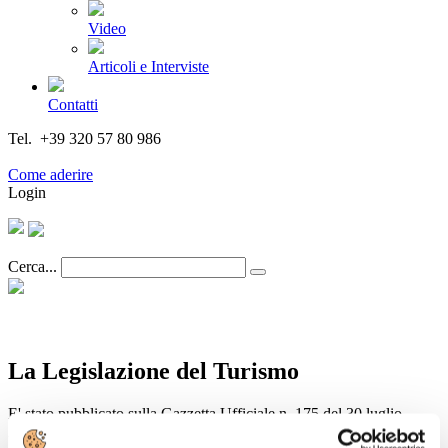
Video
Articoli e Interviste
Contatti
Tel. +39 320 57 80 986
Email segreteria@federturismo.it
Come aderire
Login
Cerca...
La Legislazione del Turismo
E' stato pubblicato sulla Gazzetta Ufficiale n. 175 del 30 luglio
2014, la
pdf
Legge n. 106/2014
(
348 KB
)
di conversione in legge,