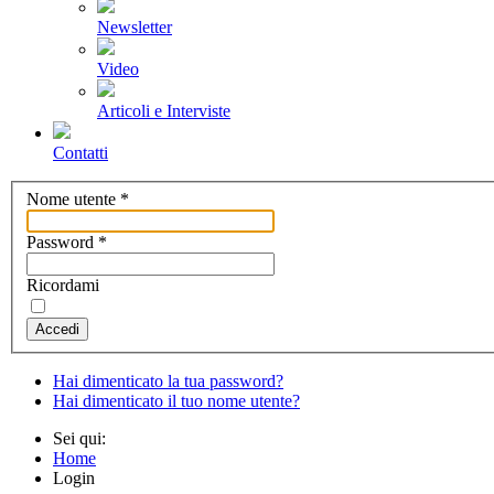
Newsletter
Video
Articoli e Interviste
Contatti
Nome utente
*
Password
*
Ricordami
Accedi
Hai dimenticato la tua password?
Hai dimenticato il tuo nome utente?
Sei qui:
Home
Login