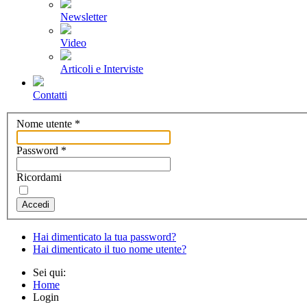
Newsletter
Video
Articoli e Interviste
Contatti
Nome utente
*
Password
*
Ricordami
Accedi
Hai dimenticato la tua password?
Hai dimenticato il tuo nome utente?
Sei qui:
Home
Login