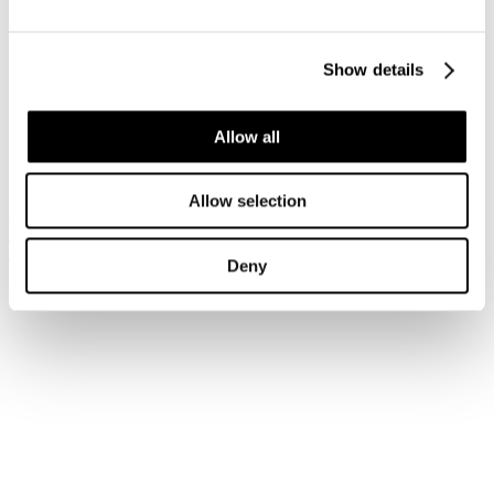
Accedi
Show details
Hai dimenticato la tua password?
Hai dimenticato il tuo nome utente?
Sei qui:
Allow all
Home
Login
Allow selection
Iscriviti alla newsletter
Risparmia con le nostre convenzioni
Associati
Deny