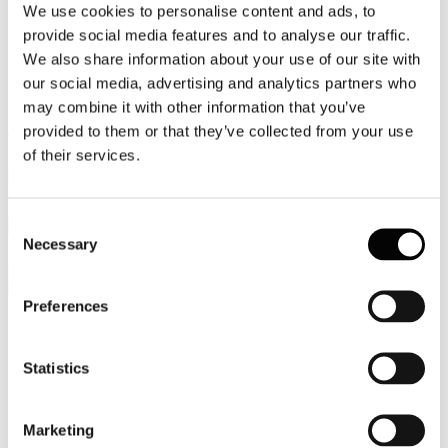
We use cookies to personalise content and ads, to
Video
provide social media features and to analyse our traffic.
We also share information about your use of our site with
Articoli e Interviste
our social media, advertising and analytics partners who
Contatti
may combine it with other information that you’ve
provided to them or that they’ve collected from your use
Tel. +39 320 57 80 986
of their services.
Email segreteria@federturismo.it
Come aderire
Login
Consent
Necessary
Selection
Cerca...
Preferences
Nome utente
*
Statistics
Password
*
Marketing
Ricordami