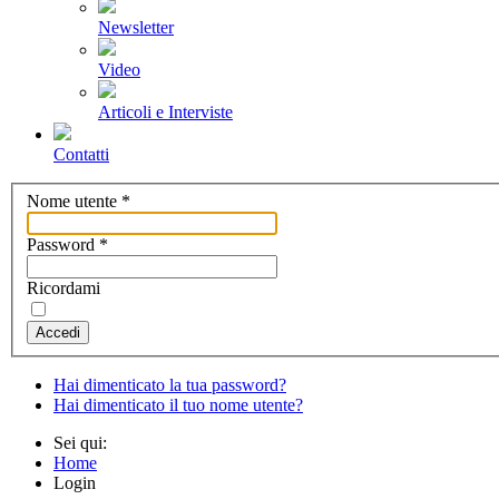
Newsletter
Video
Articoli e Interviste
Contatti
Nome utente
*
Password
*
Ricordami
Accedi
Hai dimenticato la tua password?
Hai dimenticato il tuo nome utente?
Sei qui:
Home
Login