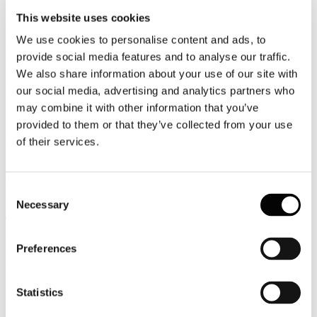
This website uses cookies
FILIERA HORECA/MIO ITALIA: “I
RISULTATI ARRIVANO, DOPO MESI
We use cookies to personalise content and ads, to
DI LAVORO INCESSANTE”
provide social media features and to analyse our traffic.
We also share information about your use of our site with
Dettagli
our social media, advertising and analytics partners who
Categoria:
News 2021
may combine it with other information that you’ve
Pubblicato: 15 Gennaio 2021
provided to them or that they’ve collected from your use
“Dopo l’incontro avvenuto l’11 Novembre 2020 al MEF tra il
of their services.
Presidente Paolo Bianchini - MIO ITALIA (Movimento Imprese
Ospitalità) ed il Direttivo della nostra associazione di categoria,
siamo riusciti a portare a casa un risultato fondamentale, uno
scostamento di bilancio da 32 miliardi (partito da 20).
Consent
Necessary
Selection
Leggi tutto...
RISTORI: ALBERGHI ANCORA
Preferences
DIMENTICATI
Statistics
Dettagli
Categoria:
News 2021