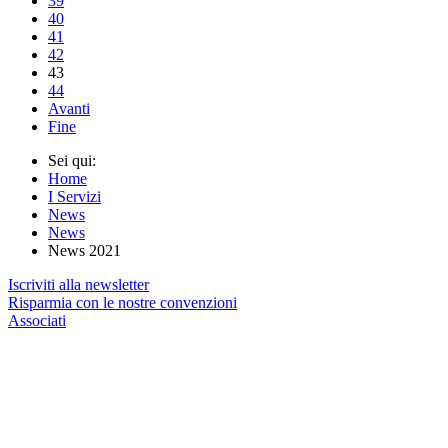
39
40
41
42
43
44
Avanti
Fine
Sei qui:
Home
I Servizi
News
News
News 2021
Iscriviti alla newsletter
Risparmia con le nostre convenzioni
Associati