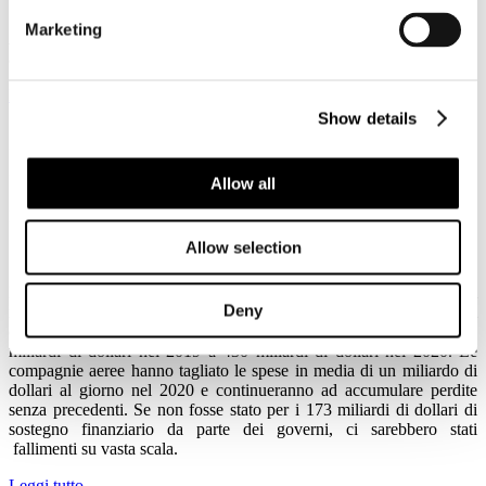
Pubblicato: 12 Gennaio 2021
Marketing
bbiamo letto le dichiarazioni del Ministro Boccia sui nuovi ristori in
A
arrivo nelle prossime settimane.
Leggi tutto...
Show details
IATA: la ripresa del trasporto aereo si
avrà nel 2023
Allow all
Dettagli
Categoria:
News 2021
Allow selection
Pubblicato: 11 Gennaio 2021
Nel settore aeronautico i ricavi sono scesi da 838 miliardi di dollari
Deny
nel 2019 a 328 miliardi di dollari nel 2020, i vettori sono stati
costretti a lottare per rimanere a galla, tagliando i costi da 795
miliardi di dollari nel 2019 a 430 miliardi di dollari nel 2020. Le
compagnie aeree hanno tagliato le spese in media di un miliardo di
dollari al giorno nel 2020 e continueranno ad accumulare perdite
senza precedenti. Se non fosse stato per i 173 miliardi di dollari di
sostegno finanziario da parte dei governi, ci sarebbero stati
fallimenti su vasta scala.
Leggi tutto...