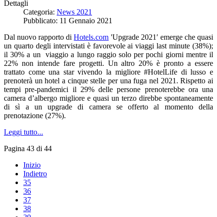
Dettagli
Categoria:
News 2021
Pubblicato: 11 Gennaio 2021
Dal nuovo rapporto di
Hotels.com
'Upgrade 2021′ emerge che quasi
un quarto degli intervistati è favorevole ai viaggi last minute (38%);
il 30% a un viaggio a lungo raggio solo per pochi giorni mentre il
22% non intende fare progetti. Un altro 20% è pronto a essere
trattato come una star vivendo la migliore #HotelLife di lusso e
prenoterà un hotel a cinque stelle per una fuga nel 2021. Rispetto ai
tempi pre-pandemici il 29% delle persone prenoterebbe ora una
camera d’albergo migliore e quasi un terzo direbbe spontaneamente
di sì a un upgrade di camera se offerto al momento della
prenotazione (27%).
Leggi tutto...
Pagina 43 di 44
Inizio
Indietro
35
36
37
38