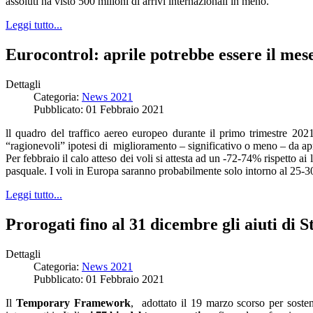
assoluti ha visto 500 milioni di arrivi internazionali in meno.
Leggi tutto...
Eurocontrol: aprile potrebbe essere il mese
Dettagli
Categoria:
News 2021
Pubblicato: 01 Febbraio 2021
ll quadro del traffico aereo europeo durante il primo trimestre 2021
“ragionevoli” ipotesi di miglioramento – significativo o meno – da apr
Per febbraio il calo atteso dei voli si attesta ad un -72-74% rispetto ai
pasquale. I voli in Europa saranno probabilmente solo intorno al 25-3
Leggi tutto...
Prorogati fino al 31 dicembre gli aiuti di S
Dettagli
Categoria:
News 2021
Pubblicato: 01 Febbraio 2021
Il
Temporary Framework
, adottato il 19 marzo scorso per soste