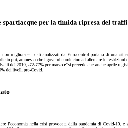
 spartiacque per la timida ripresa del traff
 non migliora e i dati analizzati da Eurocontrol parlano di una situa
ile in poi, ammesso che i governi comincino ad allentare le restrizioni d
 livelli del 2019, -72-77% per marzo e“si prevede che anche aprile registr
0% dei livelli pre-Covid.
tato
nere l’economia nella crisi provocata dalla pandemia di Covid-19, è 