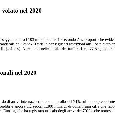
 volato nel 2020
 passeggeri contro i 193 milioni del 2019 secondo Assaeroporti che evid
 pandemia da Covid-19 e delle conseguenti restrizioni alla libera circolaz
UE (-81,2%). Altrettanto netto il calo del traffico Ue, -77,5%, mentre
nali nel 2020
liardo di arrivi internazionali, con un crollo del 74% sull’anno preceden
rdita è ancora più secca: 1.300 miliardi di dollari, una cifra che rappr
l'Europa, che ha registrato un calo degli arrivi del 70% e che nonostante