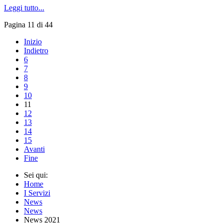
Leggi tutto...
Pagina 11 di 44
Inizio
Indietro
6
7
8
9
10
11
12
13
14
15
Avanti
Fine
Sei qui:
Home
I Servizi
News
News
News 2021