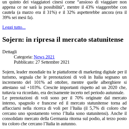
un quinto dei viaggiatori cinesi come “ansioso di viaggiare non
appena ce ne sarà la possibilità”, mentre il 43% viaggerebbe con
cautela (a marzo era il 31%) e il 32% aspetterebbe ancora (era il
39% sei mesi fa).
Leggi tutto...
Sojern: in ripresa il mercato statunitense
Dettagli
Categoria:
News 2021
Pubblicato: 27 Settembre 2021
Sojern, leader mondiale tra le piattaforme di marketing digitale per il
turismo, segnala che le prenotazioni di voli in Italia segnano un
incremento del 101% ad ottobre, mentre quelle alberghiere si
attestano sul +103%. Crescite importanti rispetto ad un 2020 che,
tuttavia va ricordato, era decisamente incerto nel periodo autunnale.
Le prenotazioni di voli sono per il 70% originate dal mercato
interno, spagnolo e francese ed il mercato statunitense torna ad
affacciarsi nella ricerca di voli per l’Italia (il 5,7% di coloro che
cercano uno spostamento verso l’Italia sono statunitensi). Anche il
consolidato mercato della Germania ritorna sul podio, al terzo posto
tra coloro che cercano l’Italia in autunno.