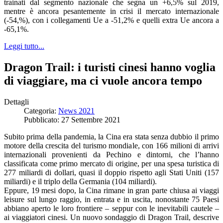
trainati dal segmento nazionale che segna un +6,5% sul 2019,
mentre è ancora pesantemente in crisi il mercato internazionale
(-54,%), con i collegamenti Ue a -51,2% e quelli extra Ue ancora a
-65,1%.
Leggi tutto...
Dragon Trail: i turisti cinesi hanno voglia
di viaggiare, ma ci vuole ancora tempo
Dettagli
Categoria:
News 2021
Pubblicato: 27 Settembre 2021
Subito prima della pandemia, la Cina era stata senza dubbio il primo
motore della crescita del turismo mondiale, con 166 milioni di arrivi
internazionali provenienti da Pechino e dintorni, che l’hanno
classificata come primo mercato di origine, per una spesa turistica di
277 miliardi di dollari, quasi il doppio rispetto agli Stati Uniti (157
miliardi) e il triplo della Germania (104 miliardi).
Eppure, 19 mesi dopo, la Cina rimane in gran parte chiusa ai viaggi
leisure sul lungo raggio, in entrata e in uscita, nonostante 75 Paesi
abbiano aperto le loro frontiere – seppur con le inevitabili cautele –
ai viaggiatori cinesi. Un nuovo sondaggio di Dragon Trail, descrive