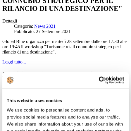
CONNUBIO STRATEGICO PER IL
RILANCIO DI UNA DESTINAZIONE"
Dettagli
Categoria:
News 2021
Pubblicato: 27 Settembre 2021
Global Blue organizza per martedì 28 settembre dalle ore 17:30 alle
ore 19:45 il workshop "Turismo e retail connubio strategico per il
rilancio di una destinazione".
Leggi tutto...
Excelsior/Unioncamere/Anpal: cresce la
domanda di lavoro nei servizi turistic
Dettagli
Categoria:
News 2021
This website uses cookies
Pubblicato: 27 Settembre 2021
We use cookies to personalise content and ads, to
I dati del Bollettino del Sistema informativo Excelsior, realizzato da
provide social media features and to analyse our traffic.
Unioncamere e Anpal, rivelano che sono stati circa 257mila i
We also share information about your use of our site with
lavoratori ricercati dalle imprese per il mese di agosto, +3,7%
rispetto allo stesso periodo del 2019 e sono circa 526mila i lavoratori
our social media, advertising and analytics partners who