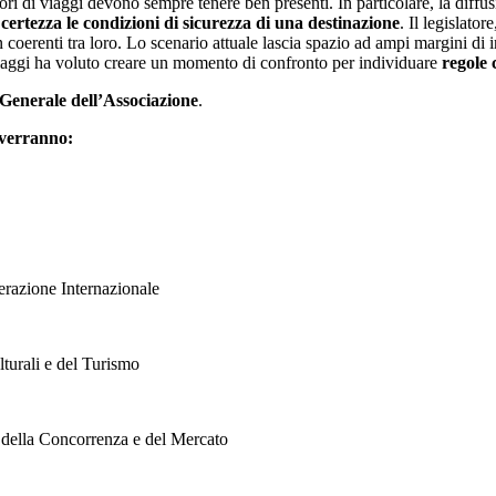
ri di viaggi devono sempre tenere ben presenti. In particolare, la diffusi
certezza le condizioni di sicurezza di una destinazione
. Il legislato
enti tra loro. Lo scenario attuale lascia spazio ad ampi margini di ince
aggi ha voluto creare un momento di confronto per individuare
regole 
Generale dell’Associazione
.
rverranno:
perazione Internazionale
turali e del Turismo
 della Concorrenza e del Mercato