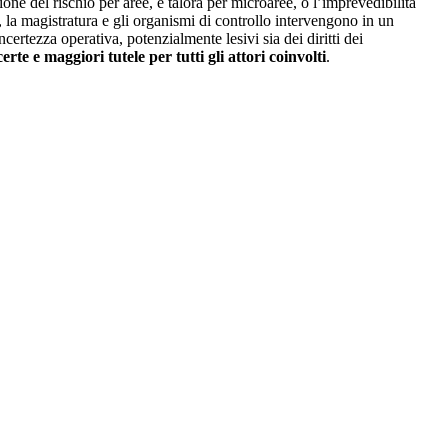
one del rischio per aree, e talora per microaree, o l’imprevedibilità
re, la magistratura e gli organismi di controllo intervengono in un
rtezza operativa, potenzialmente lesivi sia dei diritti dei
certe e maggiori tutele per tutti gli attori coinvolti
.