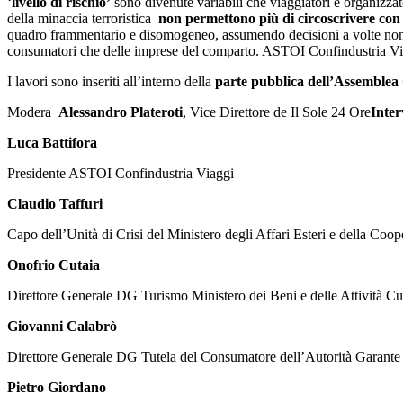
‘
livello di rischio’
sono divenute variabili che viaggiatori e organizzato
della minaccia terroristica
non permettono più di circoscrivere con 
quadro frammentario e disomogeneo, assumendo decisioni a volte non coer
consumatori che delle imprese del comparto. ASTOI Confindustria Vi
I lavori sono inseriti all’interno della
parte pubblica dell’Assemblea 
Modera
Alessandro Plateroti
, Vice Direttore de Il Sole 24 Ore
Inte
Luca Battifora
Presidente ASTOI Confindustria Viaggi
Claudio Taffuri
Capo dell’Unità di Crisi del Ministero degli Affari Esteri e della Coo
Onofrio Cutaia
Direttore Generale DG Turismo Ministero dei Beni e delle Attività Cul
Giovanni Calabrò
Direttore Generale DG Tutela del Consumatore dell’Autorità Garante
Pietro Giordano