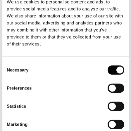
We use cookies to personalise content and ads, to
Leggi tutto...
provide social media features and to analyse our traffic.
6
We also share information about your use of our site with
Luglio
our social media, advertising and analytics partners who
2026
may combine it with other information that you’ve
News 2026
provided to them or that they’ve collected from your use
Facile.it/Emg: cala la richiesta di finanziamenti per i viaggi
of their services.
Più di 28 milioni di italiani hanno intenzione di concedersi una
vacanza quest’anno e non mancano le famiglie che, per far pesare il
meno possibile sui budget mensili il costo del viaggio, scelgono di
Consent
ricorrere ad un prestito personale.
Necessary
Selection
Leggi tutto...
6
Preferences
Luglio
2026
News 2026
Statistics
Assocamp: il turismo itinerante un’alternativa sempre più allettante
Il turismo itinerante si consolida come una delle principali alternative
Marketing
alla ricettività tradizionale. Secondo l’ultima indagine di Assocamp