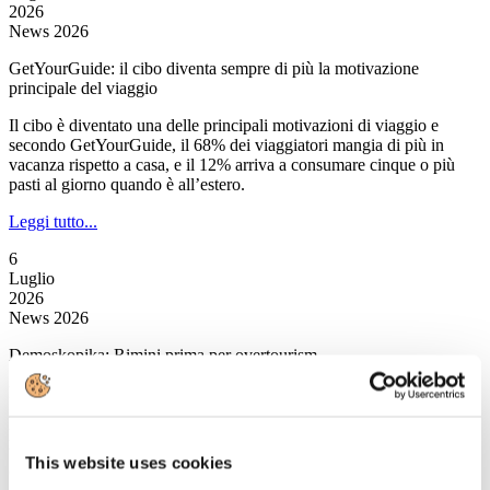
2026
News 2026
GetYourGuide: il cibo diventa sempre di più la motivazione
principale del viaggio
Il cibo è diventato una delle principali motivazioni di viaggio e
secondo GetYourGuide, il 68% dei viaggiatori mangia di più in
vacanza rispetto a casa, e il 12% arriva a consumare cinque o più
pasti al giorno quando è all’estero.
Leggi tutto...
6
Luglio
2026
News 2026
Demoskopika: Rimini prima per overtourism
È Rimini a salire sul gradino più alto del podio nell’overtourism
italiano.Quest’anno secondo l’osservatorio di Demoskopika, la
popolare località romagnola primeggia con 17mila presenze
turistiche per km quadrato, un valore che rappresenta una delle
This website uses cookies
concentrazioni urbane più elevate in assoluto.