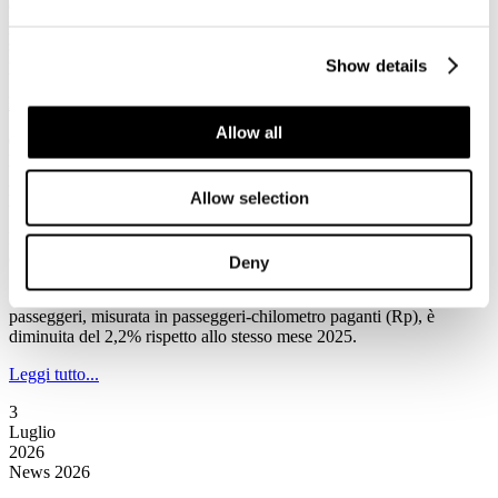
(Associazione Nazionale Operatori Veicoli Ricreazionali e Articoli
per Campeggio), condotta su 52 concessionari affiliati, il comparto
sta intercettando una nuova tipologia di clientela, ridefinendo i
profili di consumo per la stagione estiva 2026.
Show details
Leggi tutto...
Allow all
6
Luglio
2026
Allow selection
News 2026
IATA: a maggio la domanda totale di trasporto aereo passeggeri è
diminuita del 2,2% rispetto allo stesso mese del 2025
Deny
Secondo la Iata a maggio la domanda totale di trasporto aereo
passeggeri, misurata in passeggeri-chilometro paganti (Rp), è
diminuita del 2,2% rispetto allo stesso mese 2025.
Leggi tutto...
3
Luglio
2026
News 2026