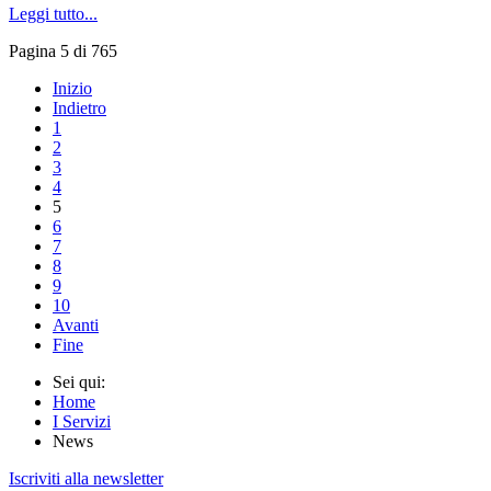
Leggi tutto...
Pagina 5 di 765
Inizio
Indietro
1
2
3
4
5
6
7
8
9
10
Avanti
Fine
Sei qui:
Home
I Servizi
News
Iscriviti alla newsletter