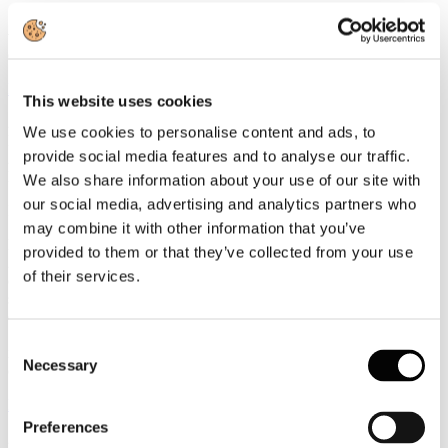
Secondo i dati della Banca d’Italia relativi al 2025, la spesa dei
viaggiatori stranieri in Italia ha sfiorato la quota di 57 miliardi di
euro, segnando una crescita del 4,8% rispetto all’anno precedente.
Leggi tutto...
This website uses cookies
20
We use cookies to personalise content and ads, to
Luglio
provide social media features and to analyse our traffic.
2026
News 2026
We also share information about your use of our site with
our social media, advertising and analytics partners who
IATA: l’Italia è settima al mondo per trasporto aereo mondiale
may combine it with other information that you’ve
L’Italia consolida il proprio peso nel trasporto aereo mondiale. Nel
provided to them or that they’ve collected from your use
2025, il Paese ha registrato 187,3 milioni di passeggeri, con una
of their services.
crescita del 5,8% rispetto all’anno precedente, posizionandosi al
settimo posto nella classifica dei maggiori mercati globali secondo i
dati principali contenuti nell’ultima edizione del World Air Transport
Statistics, il rapporto annuale pubblicato dalla Iata, che raccoglie le
Consent
informazioni di 1.315 compagnie aeree e analizza domanda,
Necessary
Selection
capacità, rotte, flotte e performance economiche del settore.
Leggi tutto...
Preferences
20