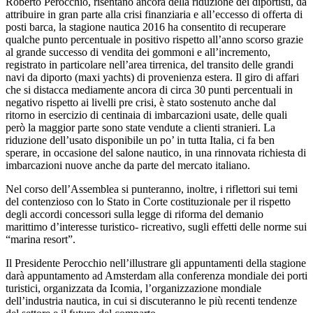
Roberto Perocchio, risentano ancora della riduzione dei diportisti, da
attribuire in gran parte alla crisi finanziaria e all’eccesso di offerta di
posti barca, la stagione nautica 2016 ha consentito di recuperare
qualche punto percentuale in positivo rispetto all’anno scorso grazie
al grande successo di vendita dei gommoni e all’incremento,
registrato in particolare nell’area tirrenica, del transito delle grandi
navi da diporto (maxi yachts) di provenienza estera. Il giro di affari
che si distacca mediamente ancora di circa 30 punti percentuali in
negativo rispetto ai livelli pre crisi, è stato sostenuto anche dal
ritorno in esercizio di centinaia di imbarcazioni usate, delle quali
però la maggior parte sono state vendute a clienti stranieri. La
riduzione dell’usato disponibile un po’ in tutta Italia, ci fa ben
sperare, in occasione del salone nautico, in una rinnovata richiesta di
imbarcazioni nuove anche da parte del mercato italiano.
Nel corso dell’Assemblea si punteranno, inoltre, i riflettori sui temi
del contenzioso con lo Stato in Corte costituzionale per il rispetto
degli accordi concessori sulla legge di riforma del demanio
marittimo d’interesse turistico- ricreativo, sugli effetti delle norme sui
“marina resort”.
Il Presidente Perocchio nell’illustrare gli appuntamenti della stagione
darà appuntamento ad Amsterdam alla conferenza mondiale dei porti
turistici, organizzata da Icomia, l’organizzazione mondiale
dell’industria nautica, in cui si discuteranno le più recenti tendenze