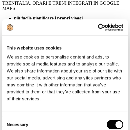
TRENITALIA, ORARI E TRENI INTEGRATI IN GOOGLE
MAPS
più facile pianificare i propri viaggi
funzionalità Google Maps da pc e dispositivi mobili
infomobilità integrata fra offerta Trenitalia e trasporti
pubblici nelle aree urbane
This website uses cookies
Roma, 30 agosto 2016
We use cookies to personalise content and ads, to
Organizzare il viaggio in base alle proprie esigenze è diventato
provide social media features and to analyse our traffic.
ancora più semplice. Trenitalia insieme a Google porta le
We also share information about your use of our site with
informazioni sulle proprie tratte e orari direttamente su Google
our social media, advertising and analytics partners who
Maps, grazie a Google Transit, la funzione che permette di
pianificare al meglio i propri viaggi, scegliendo i più opportuni
may combine it with other information that you’ve
percorsi fino ad arrivare alle fermate dei mezzi di trasporto pubblico
provided to them or that they’ve collected from your use
nelle aree urbane.
of their services.
I viaggiatori possono quindi disporre, da pc e da mobile, delle
informazioni più aggiornate per tutte le rotte servite da Trenitalia, la
società di trasporto ferroviario del Gruppo FS Italiane. Basta inserire
Consent
il punto di partenza e di arrivo desiderati e su Google Maps
Necessary
appariranno, oltre alle indicazioni stradali, anche le icone delle
Selection