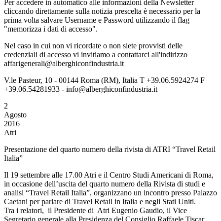
Per accedere in automatico alle informazioni della Newsletter
cliccando direttamente sulla notizia prescelta è necessario per la
prima volta salvare Username e Password utilizzando il flag
"memorizza i dati di accesso".
Nel caso in cui non vi ricordate o non siete provvisti delle
credenziali di accesso vi invitiamo a contattarci all'indirizzo
affarigenerali@alberghiconfindustria.it
V.le Pasteur, 10 - 00144 Roma (RM), Italia T +39.06.5924274 F
+39.06.54281933 - info@alberghiconfindustria.it
2
Agosto
2016
Atri
Presentazione del quarto numero della rivista di ATRI “Travel Retail
Italia”
Il 19 settembre alle 17.00 Atri e il Centro Studi Americani di Roma,
in occasione dell’uscita del quarto numero della Rivista di studi e
analisi “Travel Retail Italia”, organizzano un incontro presso Palazzo
Caetani per parlare di Travel Retail in Italia e negli Stati Uniti.
Tra i relatori, il Presidente di Atri Eugenio Gaudio, il Vice
Segretario generale alla Presidenza del Consiglio Raffaele Tiscar,