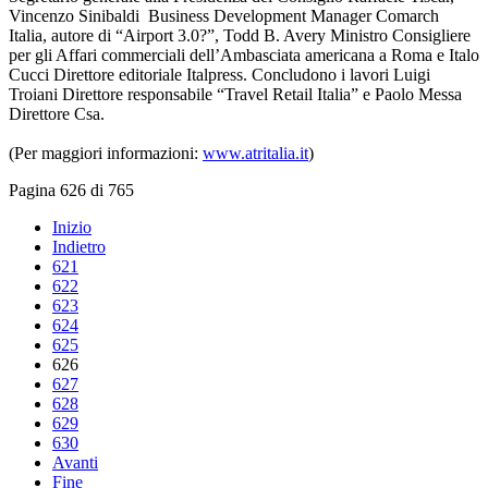
Vincenzo Sinibaldi Business Development Manager Comarch
Italia, autore di “Airport 3.0?”, Todd B. Avery Ministro Consigliere
per gli Affari commerciali dell’Ambasciata americana a Roma e Italo
Cucci Direttore editoriale Italpress. Concludono i lavori Luigi
Troiani Direttore responsabile “Travel Retail Italia” e Paolo Messa
Direttore Csa.
(Per maggiori informazioni:
www.atritalia.it
)
Pagina 626 di 765
Inizio
Indietro
621
622
623
624
625
626
627
628
629
630
Avanti
Fine