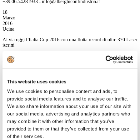
+39.06.54281933 - info@alberghiconfindustria.it
18
Marzo
2016
Ucina
Al via oggi l’Italia Cup 2016 con una flotta record di oltre 370 Laser
iscritti
La regata è organizzata da Yacht Club Italiano in
collaborazione con le società veliche genovesi e con la società I
Saloni Nautici
This website uses cookies
Al via oggi l’Italia Cup 2016, la regata nazionale che partirà alle 14
dallo specchio acqueo antistante il Lido di Albaro e proseguirà nelle
We use cookies to personalise content and ads, to
giornate di sabato 19 e domenica 20 marzo.
provide social media features and to analyse our traffic.
La manifestazione è stata organizzata grazie alla collaborazione tra
We also share information about your use of our site with
lo storico Yacht Club Italiano e I Saloni Nautici, società partecipata
our social media, advertising and analytics partners who
da UCINA Confindustria Nautica e organizzatrice del Salone
may combine it with other information that you’ve
Nautico di Genova, prima manifestazione nautica del Mediterraneo.
La regata è frutto della cooperazione tra i due enti e i circoli velici
provided to them or that they’ve collected from your use
genovesi che nell’area della nuova darsena gestita da I Saloni
of their services.
Nautici portano già avanti un’attività continuativa di promozione