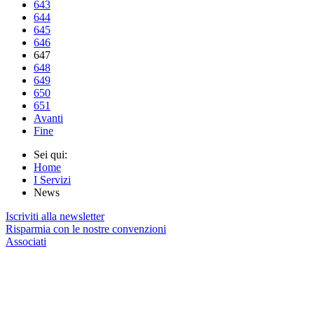
643
644
645
646
647
648
649
650
651
Avanti
Fine
Sei qui:
Home
I Servizi
News
Iscriviti alla newsletter
Risparmia con le nostre convenzioni
Associati