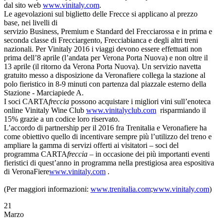
dal sito web
www.vinitaly.com
.
Le agevolazioni sul biglietto delle Frecce si applicano al prezzo
base, nei livelli di
servizio Business, Premium e Standard del Frecciarossa e in prima e
seconda classe di Frecciargento, Frecciabianca e degli altri treni
nazionali. Per Vinitaly 2016 i viaggi devono essere effettuati non
prima dell’8 aprile (l’andata per Verona Porta Nuova) e non oltre il
13 aprile (il ritorno da Verona Porta Nuova). Un servizio navetta
gratuito messo a disposizione da Veronafiere collega la stazione al
polo fieristico in 8-9 minuti con partenza dal piazzale esterno della
Stazione - Marciapiede A.
I soci CARTA
freccia
possono acquistare i migliori vini sull’enoteca
online Vinitaly Wine Club
www.vinitalyclub.com
risparmiando il
15% grazie a un codice loro riservato.
L’accordo di partnership per il 2016 fra Trenitalia e Veronafiere ha
come obiettivo quello di incentivare sempre più l’utilizzo del treno e
ampliare la gamma di servizi offerti ai visitatori – soci del
programma CARTA
freccia
– in occasione dei più importanti eventi
fieristici di quest’anno in programma nella prestigiosa area espositiva
di VeronaFiere
www.vinitaly.com
.
(Per maggiori informazioni:
www.trenitalia.com
;
www.vinitaly.com
)
21
Marzo