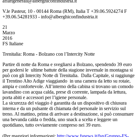
affarigenerali@alberghiconfindustria.it
V.le Pasteur, 10 - 00144 Roma (RM), Italia T +39.06.5924274 F
+39.06.54281933 - info@alberghiconfindustria.it
21
Marzo
2016
FS Italiane
Trenitalia: Roma - Bolzano con l’Intercity Notte
Partire di notte da Roma e svegliarsi a Bolzano, spendendo 39 euro
per godersi le ultime battute della stagione invernale in montagna si
può con gli Intercity Notte di Trenitalia. Dalla Capitale, si raggiunge
il Trentino Alto Adige viaggiando in una camera da letto su rotaie,
ampia e confortevole. All’interno della cabina si trovano un comodo
lavandino con acqua calda, prese di corrente, lampada da lettura,
porta abiti e accessori per l’igiene personale.
La sicurezza del viaggio è garantita da un dispositivo di chiusura
interna e da un pulsante di chiamata del personale in servizio sul
treno. Al mattino, prima di arrivare a destinazione, si può consumare
una bevanda calda o fredda, uno snack a scelta e leggere un
quotidiano, tutto ovviamente compreso nei 39 euro.
(Per maggiori informazioni:
http://www.fsnews.it/fsn/Gruppo-FS-