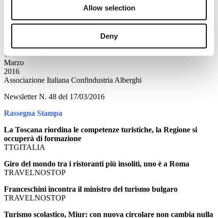
UCINA Confindustria Nautica - Ufficio Stampa
Allow selection
Chiara Castellari
Tel
+39 010 5769812
press@ucina.net
Deny
www.ucina.net
17
Marzo
2016
Associazione Italiana Confindustria Alberghi
Newsletter N. 48 del 17/03/2016
Rassegna Stampa
La Toscana riordina le competenze turistiche, la Regione si
occuperà di formazione
TTGITALIA
Giro del mondo tra i ristoranti più insoliti, uno è a Roma
TRAVELNOSTOP
Franceschini incontra il ministro del turismo bulgaro
TRAVELNOSTOP
Turismo scolastico, Miur: con nuova circolare non cambia nulla