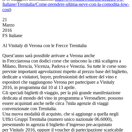
Italiane/Trenitalia/Come-prendere-ultima-neve-con-la-comodita-low-
cost
)
21
Marzo
2016
FS Italiane
Al Vinitaly di Verona con le Frecce Trenitalia
Quest’anno sarà possibile arrivare a Verona anche
in Frecciarossa con dodici corse che uniscono la città scaligera a
Milano, Brescia, Vicenza, Padova e Venezia. Su tutte le corse sono
previste importanti agevolazioni rispetto al prezzo base del biglietto,
dedicate a visitatori, buyer, professionisti del settore del vino e
espositori che raggiungono Verona per partecipare a Vinitaly
2016, in programma dal 10 al 13 aprile.
Gli speciali biglietti di viaggio, per la più grande manifestazione
dedicata al mondo del vino in programma a Veronafiere, possono
essere acquistati anche nelle circa 7mila agenzie di viaggi
convenzionate con Trenitalia.
Una nuova modalità di acquisto, che si aggiunge a quella negli
Uffici Gruppi Trenitalia (numero unico nazionale 06.6000),
presentando in agenzia il biglietto d’ingresso pre-acquistato
per Vinitaly 2016, oppure il voucher di partecipazione scaricabile