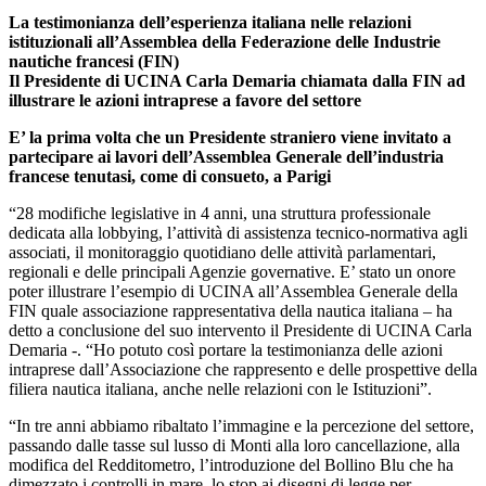
La testimonianza dell’esperienza italiana nelle relazioni
istituzionali all’Assemblea della Federazione delle Industrie
nautiche francesi (FIN)
Il Presidente di UCINA Carla Demaria
chiamata dalla FIN ad
illustrare le azioni intraprese a favore del settore
E’ la prima volta che un Presidente straniero
viene invitato a
partecipare ai lavori dell’Assemblea Generale dell’industria
francese tenutasi, come di consueto, a Parigi
“28 modifiche legislative in 4 anni, una struttura professionale
dedicata alla lobbying, l’attività di assistenza tecnico-normativa agli
associati, il monitoraggio quotidiano delle attività parlamentari,
regionali e delle principali Agenzie governative. E’ stato un onore
poter illustrare l’esempio di UCINA all’Assemblea Generale della
FIN quale associazione rappresentativa della nautica italiana – ha
detto a conclusione del suo intervento il Presidente di UCINA Carla
Demaria -. “Ho potuto così portare la testimonianza delle azioni
intraprese dall’Associazione che rappresento e delle prospettive della
filiera nautica italiana, anche nelle relazioni con le Istituzioni”.
“In tre anni abbiamo ribaltato l’immagine e la percezione del settore,
passando dalle tasse sul lusso di Monti alla loro cancellazione, alla
modifica del Redditometro, l’introduzione del Bollino Blu che ha
dimezzato i controlli in mare, lo stop ai disegni di legge per