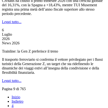
Civitatis ha chiuso il primo trimestre 2026 con una crescita globale
del 16,31%, con la Spagna a +18,43%, mentre TUI Musement
registra una prima metà dell’anno fiscale superiore allo stesso
periodo precedente.
Leggi tutto...
6
Luglio
2026
News 2026
Trainline: la Gen Z preferisce il treno
Il trasporto ferroviario si conferma il vettore privilegiato per i flussi
turistici della Generazione Z, un target che sta ridefinendo le
dinamiche dei viaggi estivi all’insegna della condivisione e della
flessibilità finanziaria.
Leggi tutto...
Pagina 9 di 765
Inizio
Indietro
4