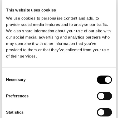
Luglio
2026
This website uses cookies
News 2026
We use cookies to personalise content and ads, to
Rapporto Siae: gli eventi live in Italia valgono 4,3 miliardi di euro
provide social media features and to analyse our traffic.
We also share information about your use of our site with
Monitorato dal Rapporto Siae il valore economico del variegato
mondo dello spettacolo, con concerti, balletti e opere, nel 2025 ha
our social media, advertising and analytics partners who
generato oltre 4,3 miliardi di euro, con un valore medio della spesa
may combine it with other information that you’ve
per spettatore di circa 17 euro, che rappresenta l’indice dell’introito
provided to them or that they’ve collected from your use
pro-capite per evento, segno di un mercato sempre più selettivo e
maturo.
of their services.
Leggi tutto...
6
Consent
Luglio
Necessary
Selection
2026
News 2026
Preferences
T&E/New Economics Foundation (NEF): i voli low cost alimentano
la crisi abitativa
La crescita incontrollata del turismo, favorita dall’aumento del
Statistics
traffico aereo, specialmente quello a basso costo, sta alimentando