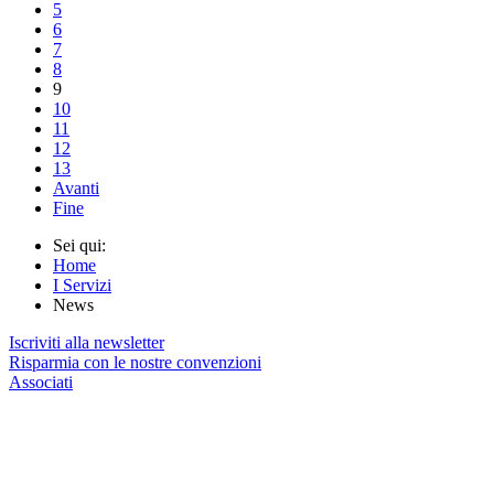
5
6
7
8
9
10
11
12
13
Avanti
Fine
Sei qui:
Home
I Servizi
News
Iscriviti alla newsletter
Risparmia con le nostre convenzioni
Associati