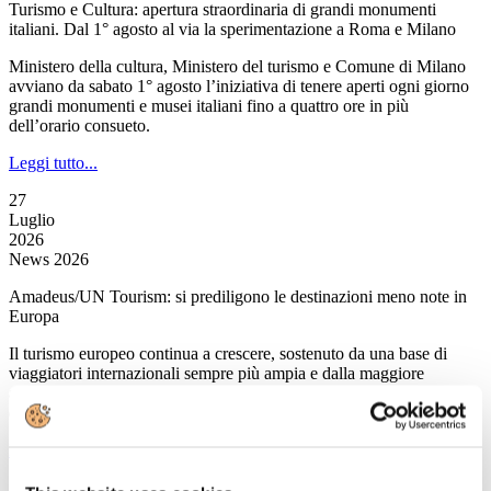
Turismo e Cultura: apertura straordinaria di grandi monumenti
italiani. Dal 1° agosto al via la sperimentazione a Roma e Milano
Ministero della cultura, Ministero del turismo e Comune di Milano
avviano da sabato 1° agosto l’iniziativa di tenere aperti ogni giorno
grandi monumenti e musei italiani fino a quattro ore in più
dell’orario consueto.
Leggi tutto...
27
Luglio
2026
News 2026
Amadeus/UN Tourism: si prediligono le destinazioni meno note in
Europa
Il turismo europeo continua a crescere, sostenuto da una base di
viaggiatori internazionali sempre più ampia e dalla maggiore
attenzione verso destinazioni meno conosciute, e dunque lontane
dalle folle e immuni all’overtourism.
Leggi tutto...
27