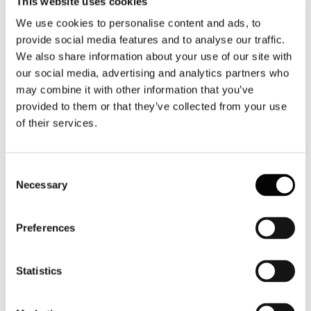
This website uses cookies
Luglio
2026
We use cookies to personalise content and ads, to
News 2026
provide social media features and to analyse our traffic.
We also share information about your use of our site with
GiGroup: cresce l'occupazione all'alberghiero, ma manca personale
qualificato
our social media, advertising and analytics partners who
may combine it with other information that you’ve
L'occupazione nel settore alberghiero continua a crescere, ma la
provided to them or that they’ve collected from your use
sfida per le imprese si sposta sempre più sulla capacità di attrarre e
trattenere personale qualificato.
of their services.
Leggi tutto...
27
Consent
Luglio
Necessary
Selection
2026
News 2026
Preferences
Airbnb: agosto non è più il mese più ricercato dagli italiani
Agosto spodestato dal podio più alto dei periodi clou per le vacanze
estive: oltre il 60% degli italiani rinuncia a partire in questo mese,
Statistics
complice anche il desiderio di risparmiare e sfuggire al caldo e alla
folla, secondo un’indagine commissionata da Airbnb, che però
conferma la scelta preferita per quasi un intervistato su due, ovvero