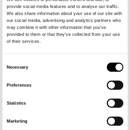
provide social media features and to analyse our traffic.
Newsletter N. 78 del 05/05/2015
We also share information about your use of our site with
Rassegna Stampa
our social media, advertising and analytics partners who
may combine it with other information that you’ve
PALMUCCI - Effetto Expo sugli alberghi corsa al restyling dei
big i piccoli stanno a guardare
provided to them or that they’ve collected from your use
of their services.
La Repubblica - Affari & Finanza
Italia.it riparte. Le novità della gestione Enit
Consent
TTG
Necessary
Selection
PALMUCCI - Tra le vie di Milano 22mila eventi e i box per gli
affari
Preferences
Il Sole 24 Ore
PALMUCCI - Tra le vie di Milano 22mila eventi e i box per gli
affari
Statistics
Il Sole 24 Ore.com
Marketing
CONFINDUSTRIA ALBERGHI - Expo, scatta l'ora dei
furbetti. Aumenti e creste su biglietti, stanze e consumazioni