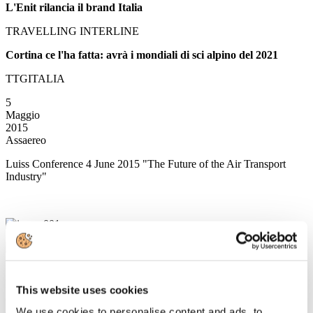
L'Enit rilancia il brand Italia
TRAVELLING INTERLINE
Cortina ce l'ha fatta: avrà i mondiali di sci alpino del 2021
TTGITALIA
5
Maggio
2015
Assaereo
Luiss Conference 4 June 2015 "The Future of the Air Transport
Industry"
5
Maggio
This website uses cookies
2015
Associazione Italiana Confindustria Alberghi
We use cookies to personalise content and ads, to