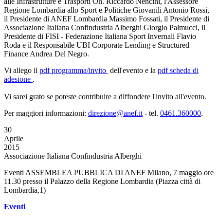
alle Infrastrutture e Trasporti On. Riccardo Nencini, l'Assessore
Regione Lombardia allo Sport e Politiche Giovanili Antonio Rossi,
il Presidente di ANEF Lombardia Massimo Fossati, il Presidente di
Associazione Italiana Confindustria Alberghi Giorgio Palmucci, il
Presidente di FISI - Federazione Italiana Sport Invernali Flavio
Roda e il Responsabile UBI Corporate Lending e Structured
Finance Andrea Del Negro.
Vi allego il
pdf
programma/invito
dell'evento e la
pdf
scheda di
adesione
.
Vi sarei grato se poteste contribuire a diffondere l'invito all'evento.
Per maggiori informazioni:
direzione@anef.it
- tel.
0461.360000
.
30
Aprile
2015
Associazione Italiana Confindustria Alberghi
Eventi ASSEMBLEA PUBBLICA DI ANEF Milano, 7 maggio ore
11.30 presso il Palazzo della Regione Lombardia (Piazza città di
Lombardia,1)
Eventi