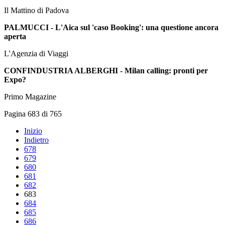
Il Mattino di Padova
PALMUCCI - L'Aica sul 'caso Booking': una questione ancora
aperta
L'Agenzia di Viaggi
CONFINDUSTRIA ALBERGHI - Milan calling: pronti per
Expo?
Primo Magazine
Pagina 683 di 765
Inizio
Indietro
678
679
680
681
682
683
684
685
686