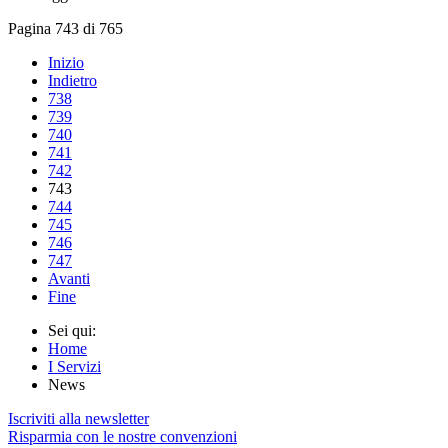
Pagina 743 di 765
Inizio
Indietro
738
739
740
741
742
743
744
745
746
747
Avanti
Fine
Sei qui:
Home
I Servizi
News
Iscriviti alla newsletter
Risparmia con le nostre convenzioni