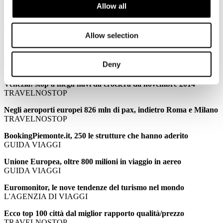
Allow all
PALMUCCI: Confindustria Alberghi: meno stranieri per il
ponte di Ognissanti
TTGITALIA
Allow selection
PALMUCCI: Ponte Ognissanti, turismo in stallo senza gli
stranieri
Deny
TRAVELNOSTOP
Venezia: stop a mega navi da crociera da novembre 2014
TRAVELNOSTOP
Negli aeroporti europei 826 mln di pax, indietro Roma e Milano
TRAVELNOSTOP
BookingPiemonte.it, 250 le strutture che hanno aderito
GUIDA VIAGGI
Unione Europea, oltre 800 milioni in viaggio in aereo
GUIDA VIAGGI
Euromonitor, le nove tendenze del turismo nel mondo
L'AGENZIA DI VIAGGI
Ecco top 100 città dal miglior rapporto qualità/prezzo
TRAVELNOSTOP