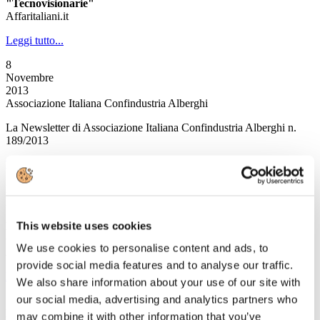
"Tecnovisionarie"
Affaritaliani.it
Leggi tutto...
8
Novembre
2013
Associazione Italiana Confindustria Alberghi
La Newsletter di Associazione Italiana Confindustria Alberghi n.
189/2013
News
Il mercato del lavoro degli stranieri in Italia
Pubblicata la Relazione del secondo trimestre 2013
This website uses cookies
L’ufficio per le politiche del turismo passa dalla Presidenza del
Consiglio dei Ministri al MiBact
We use cookies to personalise content and ads, to
A cura del MiBact
provide social media features and to analyse our traffic.
Leggi tutto...
We also share information about your use of our site with
our social media, advertising and analytics partners who
7
Novembre
may combine it with other information that you’ve