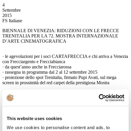
4
Settembre
2015
FS Italiane
BIENNALE DI VENEZIA: RIDUZIONI CON LE FRECCE
TRENITALIA PER LA 72. MOSTRA INTERNAZIONALE
D’ARTE CINEMATOGRAFICA
· le agevolazioni per i soci CARTAFRECCIA e chi arriva a Venezia
con Frecciargento e Frecciabianca
· da quest’anno anche in Frecciarossa
· rassegna in programma dal 2 al 12 settembre 2015
· proiezione dello spot Trenitalia, firmato Pupi Avati, sul mega
screen in prossimità del red carpet della prestigiosa Mostra
Leggi tutto...
3
Settembre
2015
Associazione Italiana Confindustria Alberghi
This website uses cookies
We use cookies to personalise content and ads, to
Newsletter N. 139 del 03/09/2015