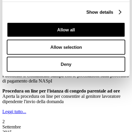
il più grande evento di musica jazz mai organizzato in Italia
Show details
Leggi tutto...
2
Settembre
Allow all
2015
Associazione Italiana Confindustria Alberghi
Allow selection
Newsletter N. 138 del 02/09/2015
News
Deny
Precisazioni sulla procedura di pagamento della NASpI
Pubblicato il Comunicato stampa con le precisazioni sulla procedura
di pagamento della NASpI
Procedura on line per l'istanza di congedo parentale ad ore
Aperta la procedura on line per consentire al genitore lavoratore
dipendente l'invio della domanda
Leggi tutto...
2
Settembre