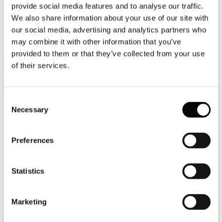
provide social media features and to analyse our traffic.
News
We also share information about your use of our site with
Sgravio contributivo sui premi di risultato erogati nel 2014
our social media, advertising and analytics partners who
Apertura della procedura per l'invio delle domande all'Inps
may combine it with other information that you’ve
provided to them or that they’ve collected from your use
Fattura elettronica tra privati: pubblicato in G.U. il decreto
sugli adempimenti telematici
of their services.
Le nuove regole per la trasmissione telematica delle operazioni IVA
e di controllo delle cessioni di beni effettuate attraverso distributori
automatici
Consent
Leggi tutto...
Necessary
Selection
3
Settembre
Preferences
2015
FS Italiane
FS ITALIANE: IL JAZZ VIAGGIA IN TRENO
Statistics
Trenitalia e Busitalia (Gruppo FS) vettori ufficiali di “Jazz
italiano per L’Aquila” maratona musicale in programma
Marketing
domenica 6 settembre
centinaia di artisti arriveranno nel capoluogo abruzzese da
tutta Italia con treni e bus di Ferrovie dello Stato