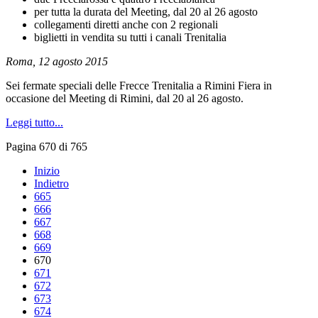
per tutta la durata del Meeting, dal 20 al 26 agosto
collegamenti diretti anche con 2 regionali
biglietti in vendita su tutti i canali Trenitalia
Roma, 12 agosto 2015
Sei fermate speciali delle Frecce Trenitalia a Rimini Fiera in
occasione del Meeting di Rimini, dal 20 al 26 agosto.
Leggi tutto...
Pagina 670 di 765
Inizio
Indietro
665
666
667
668
669
670
671
672
673
674