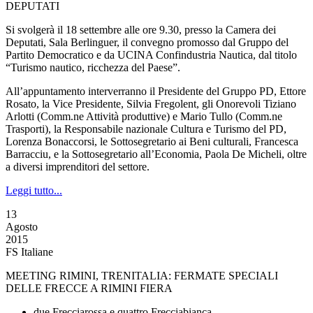
DEPUTATI
Si svolgerà il 18 settembre alle ore 9.30, presso la Camera dei
Deputati, Sala Berlinguer, il convegno promosso dal Gruppo del
Partito Democratico e da UCINA Confindustria Nautica, dal titolo
“Turismo nautico, ricchezza del Paese”.
All’appuntamento interverranno il Presidente del Gruppo PD, Ettore
Rosato, la Vice Presidente, Silvia Fregolent, gli Onorevoli Tiziano
Arlotti (Comm.ne Attività produttive) e Mario Tullo (Comm.ne
Trasporti), la Responsabile nazionale Cultura e Turismo del PD,
Lorenza Bonaccorsi, le Sottosegretario ai Beni culturali, Francesca
Barracciu, e la Sottosegretario all’Economia, Paola De Micheli, oltre
a diversi imprenditori del settore.
Leggi tutto...
13
Agosto
2015
FS Italiane
MEETING RIMINI, TRENITALIA: FERMATE SPECIALI
DELLE FRECCE A RIMINI FIERA
due Frecciarossa e quattro Frecciabianca