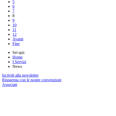
5
6
7
8
9
10
11
12
Avanti
Fine
Sei qui:
Home
I Servizi
News
Iscriviti alla newsletter
Risparmia con le nostre convenzioni
Associati