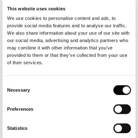
Luglio
This website uses cookies
2026
News 2026
We use cookies to personalise content and ads, to
provide social media features and to analyse our traffic.
Parlamento Ue: più tutele ai passeggeri del trasporto aereo
We also share information about your use of our site with
Risarcimenti più snelli, nessun supplemento sulla scelta del posto per
our social media, advertising and analytics partners who
chi accompagna un minore e bagagli a mano senza costi aggiuntivi.
may combine it with other information that you’ve
Leggi tutto...
provided to them or that they’ve collected from your use
of their services.
13
Luglio
2026
News 2026
Consent
Necessary
TURISMO E LAVORO, CONFINDUSTRIA ALBERGHI:
Selection
“BENE I DATI 2026. LAVORIAMO PER CONSOLIDARE LA
LEADERSHIP DELL’ITALIA E ATTRARRE I GIOVANI
TALENTI”
Preferences
Confindustria Alberghi accoglie con soddisfazione i dati diffusi dal
Ministero del Turismo sull'andamento della stagione estiva 2026,
Statistics
che confermano la forte attrattività dell'Italia sui mercati
internazionali.