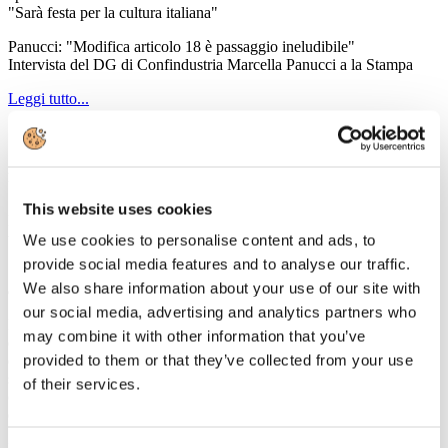
"Sarà festa per la cultura italiana"
Panucci: "Modifica articolo 18 è passaggio ineludibile"
Intervista del DG di Confindustria Marcella Panucci a la Stampa
Leggi tutto...
18
Settembre
2014
Un-Industria
This website uses cookies
L'Era dell'Economia Digitale. Le nuove tecnologie a servizio di
tradizione ed identità
We use cookies to personalise content and ads, to
provide social media features and to analyse our traffic.
Una mattinata di studio dedicata all'impatto e alle molteplici
We also share information about your use of our site with
opportunità legate alla digitalizzazione
our social media, advertising and analytics partners who
Il prossimo 26 settembre, presso l'Auditorium del Parco Nazionale
may combine it with other information that you’ve
del Circeo a Sabaudia, Unindustria intende stimolare il confronto e
provided to them or that they’ve collected from your use
divulgare la conoscenza delle nuove modalità di gestione aziendale
supportate dalle recenti tecnologie, evidenziando i vantaggi
of their services.
competitivi che tali innovazioni possono offrire alle aziende nei
diversi comparti produttivi.