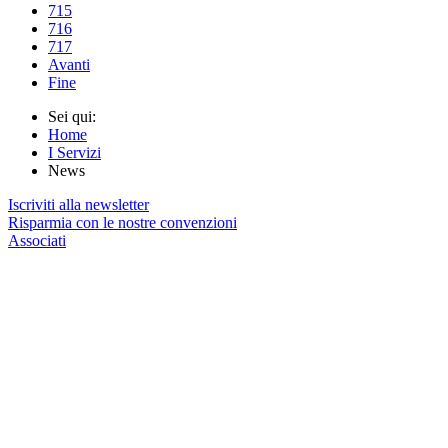
715
716
717
Avanti
Fine
Sei qui:
Home
I Servizi
News
Iscriviti alla newsletter
Risparmia con le nostre convenzioni
Associati