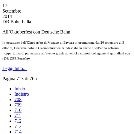
17
Settembre
2014
DB Bahn Italia
All’Oktoberfest con Deutsche Bahn
In occasione dell’Oktoberfest di Monaco di Baviera in programma dal 20 settembre al 5
ottobre, Deutsche Bahn e Österreichischen Bundesbahnen anche quest’anno offrono
l’opportunità di partecipare all’evento grazie ai veloci e comodi collegamenti quotidiani con
i DB-ÖBB EuroCity.
Leggi tutto...
Pagina 713 di 765
Inizio
Indietro
708
709
710
711
712
713
714