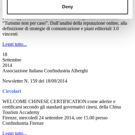
Ore 9.30
Deny
Presso la Sede di Unindustria in via A. Noale 206, Roma
Primo appuntamento del ciclo di seminari gratuiti e certificati
“Turismo non per caso”. Dall’analisi della reputazione online, alla
definizione di strategie di comunicazione e piani editoriali 3.0
vincenti
Leggi tutto...
18
Settembre
2014
Associazione Italiana Confindustria Alberghi
Newsletter N. 159 del 18/09/2014
Circolari
WELCOME CHINESE CERTIFICATION:come aderire e
certificarsi secondo gli standard governativi cinesi, della China
Tourism Accademy
Firenze, mercoledì 24 settembre 2014, ore 15.00 presso
Confindustria Firenze
Leggi tutto...