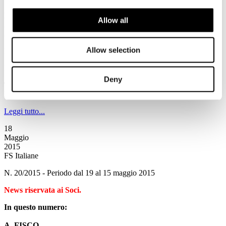
19
Maggio
Allow all
2015
Associazione Italiana Confindustria Alberghi
Allow selection
Newsletter N. 87 del 19/05/2015
News
Deny
TBDI Digital Warm Up 2015
ROMA, 28 maggio 2015 - presso The Church Palace
Leggi tutto...
18
Maggio
2015
FS Italiane
N. 20/2015 - Periodo dal 19 al 15 maggio 2015
News riservata ai Soci.
In questo numero:
A. FISCO