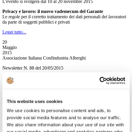
L'evento si svolgerà dal 10 al 20 novembre 2015
Privacy e lavoro: il nuovo vademecum del Garante
Le regole per il corretto trattamento dei dati personali dei lavoratori
da parte di soggetti pubblici e privati
Leggi tutto...
20
Maggio
2015
Associazione Italiana Confindustria Alberghi
Newsletter N. 88 del 20/05/2015
Rassegna Stampa
Trivago: Trentino Alto Adige primo nell'Online Reputation
Ranking
TTG
This website uses cookies
Certificati di Eccellenza Tripadvisor, oltre 43mila
We use cookies to personalise content and ads, to
riconoscimenti per l'Italia
provide social media features and to analyse our traffic.
TTG
We also share information about your use of our site with
Matera ufficialmente Capitale europea Cultura 2019
our social media, advertising and analytics partners who