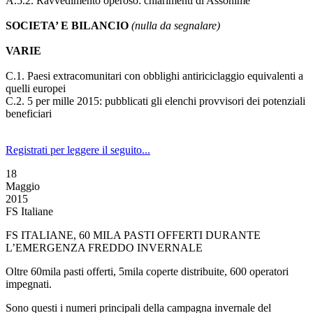
A.5.2. Ravvedimento operoso: chiarimenti di Assonime
SOCIETA’ E BILANCIO
(nulla da segnalare)
VARIE
C.1. Paesi extracomunitari con obblighi antiriciclaggio equivalenti a
quelli europei
C.2. 5 per mille 2015: pubblicati gli elenchi provvisori dei potenziali
beneficiari
Registrati per leggere il seguito...
18
Maggio
2015
FS Italiane
FS ITALIANE, 60 MILA PASTI OFFERTI DURANTE
L’EMERGENZA FREDDO INVERNALE
Oltre 60mila pasti offerti, 5mila coperte distribuite, 600 operatori
impegnati.
Sono questi i numeri principali della campagna invernale del