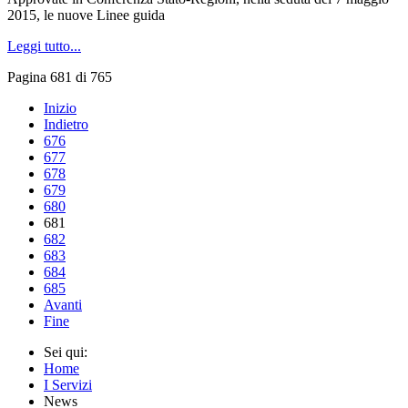
2015, le nuove Linee guida
Leggi tutto...
Pagina 681 di 765
Inizio
Indietro
676
677
678
679
680
681
682
683
684
685
Avanti
Fine
Sei qui:
Home
I Servizi
News