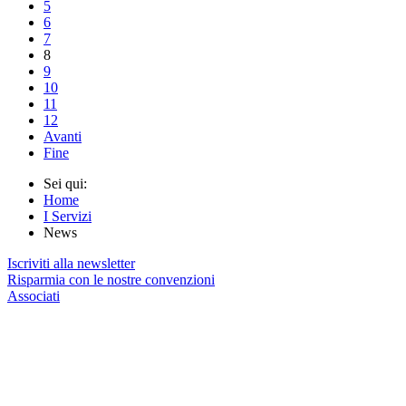
5
6
7
8
9
10
11
12
Avanti
Fine
Sei qui:
Home
I Servizi
News
Iscriviti alla newsletter
Risparmia con le nostre convenzioni
Associati