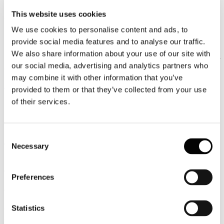
Luglio
This website uses cookies
2026
News 2026
We use cookies to personalise content and ads, to
provide social media features and to analyse our traffic.
Parlamento Ue: più tutele ai passeggeri del trasporto aereo
We also share information about your use of our site with
Risarcimenti più snelli, nessun supplemento sulla scelta del posto per
our social media, advertising and analytics partners who
chi accompagna un minore e bagagli a mano senza costi aggiuntivi.
may combine it with other information that you’ve
Leggi tutto...
provided to them or that they’ve collected from your use
of their services.
13
Luglio
2026
News 2026
Consent
Necessary
TURISMO E LAVORO, CONFINDUSTRIA ALBERGHI:
Selection
“BENE I DATI 2026. LAVORIAMO PER CONSOLIDARE LA
LEADERSHIP DELL’ITALIA E ATTRARRE I GIOVANI
TALENTI”
Preferences
Confindustria Alberghi accoglie con soddisfazione i dati diffusi dal
Ministero del Turismo sull'andamento della stagione estiva 2026,
Statistics
che confermano la forte attrattività dell'Italia sui mercati
internazionali.