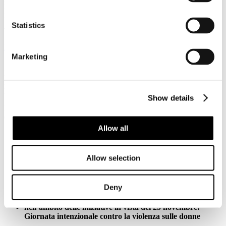
motivato dalla curiosità di degustare i prodotti locali e di scoprire i
luoghi di produzione – ha dichiarato in un comunicato stampa il
Presidente di Federturismo Gianfranco Battisti - spendendo in
Statistics
turismo enogastronomico circa un terzo del suo budget.
Leggi tutto...
Marketing
17
Novembre
2017
FS Italiane
Show details
FS ITALIANE SOSTIENE LA NUOVA CAMPAGNA 1522
CONTRO LA VIOLENZA SULLE DONNE
Allow all
iniziativa della Presidenza del Consiglio dei Ministri -
Dipartimento Pari Opportunità
per promuovere il 1522, il numero telefonico gratuito
Allow selection
antiviolenza e
antistalking
attivo da gennaio 2017
gli spot presentati oggi da Maria Elena Boschi,
Sottosegretaria di Stato alla Presidenza del Consiglio, e da
Deny
Lucia Annibali, Consigliera in materia di Pari
Opportunità
nell’ambito delle iniziative in vista del 25 novembre:
Giornata intenzionale contro la violenza sulle donne