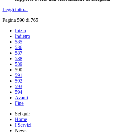
Leggi tutto...
Pagina 590 di 765
Inizio
Indietro
585
586
587
588
589
590
591
592
593
594
Avanti
Fine
Sei qui:
Home
I Servizi
News