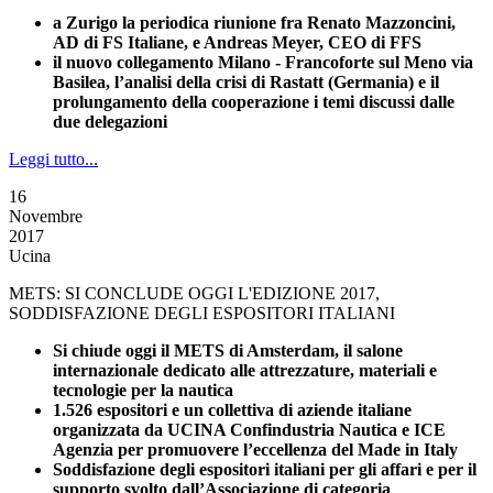
a Zurigo la periodica riunione fra Renato Mazzoncini,
AD di FS Italiane, e Andreas Meyer, CEO di FFS
il nuovo collegamento Milano - Francoforte sul Meno via
Basilea, l’analisi della crisi di Rastatt (Germania) e il
prolungamento della cooperazione i temi discussi dalle
due delegazioni
Leggi tutto...
16
Novembre
2017
Ucina
METS: SI CONCLUDE OGGI L'EDIZIONE 2017,
SODDISFAZIONE DEGLI ESPOSITORI ITALIANI
Si chiude oggi il METS di Amsterdam, il salone
internazionale dedicato alle attrezzature, materiali e
tecnologie per la nautica
1.526 espositori e un collettiva di aziende italiane
organizzata da UCINA Confindustria Nautica e ICE
Agenzia per promuovere l’eccellenza del Made in Italy
Soddisfazione degli espositori italiani per gli affari e per il
supporto svolto dall’Associazione di categoria