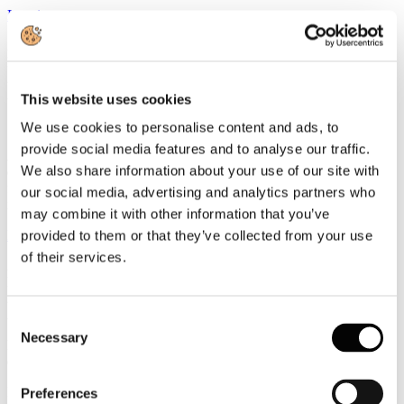
Leggi tutto...
20
Novembre
2017
2017
This website uses cookies
Seminario Data Protection: inizia il conto alla rovescia per le aziende
We use cookies to personalise content and ads, to
provide social media features and to analyse our traffic.
A poco più di sei mesi dall’entrata in vigore del Reg. Ue 2016/679
We also share information about your use of our site with
qual è la corretta analisi delle modalità di trattamento dei dati, dei
flussi documentali, dei sistemi informativi, degli archivi e quali sono
our social media, advertising and analytics partners who
i rischi connessi delle aziende?
may combine it with other information that you’ve
Leggi tutto...
provided to them or that they’ve collected from your use
of their services.
20
Novembre
2017
2017
Consent
Necessary
Selection
Battisti: con l'apertura di FICO cibo e territorio saranno i veri motori
di sviluppo del turismo
Il 48% dei turisti negli ultimi due anni ha scelto almeno un viaggio
Preferences