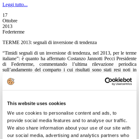
Leggi tutto...
17
Ottobre
2013
Federterme
TERME 2013: segnali di inversione di tendenza
“Timidi segnali di un inversione di tendenza, nel 2013, per le terme
italiane”: è quanto ha affermato Costanzo Jannotti Pecci Presidente
di Federterme, commentando l’ultima rilevazione periodica
sull’andamento del comparto i cui risultati sono stati resi noti in
occasione della nuova edizione di Thermalia, il Salone del Turismo
Termale in corso oggi e domani a Rimini, organizzato da TTG Italia
in collaborazione con la stessa Federterme.
Leggi tutto...
This website uses cookies
17
We use cookies to personalise content and ads, to
Ottobre
2013
provide social media features and to analyse our traffic.
Associazione Italiana Confindustria Alberghi
We also share information about your use of our site with
VALORE TURISMO, finalmente
our social media, advertising and analytics partners who