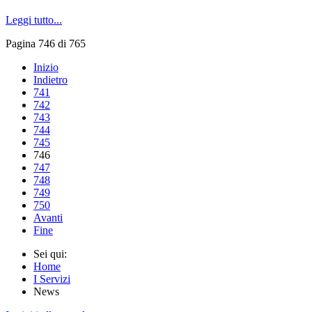
Leggi tutto...
Pagina 746 di 765
Inizio
Indietro
741
742
743
744
745
746
747
748
749
750
Avanti
Fine
Sei qui:
Home
I Servizi
News