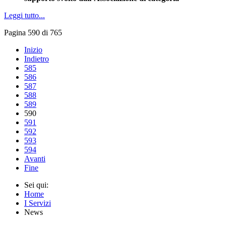
Leggi tutto...
Pagina 590 di 765
Inizio
Indietro
585
586
587
588
589
590
591
592
593
594
Avanti
Fine
Sei qui:
Home
I Servizi
News