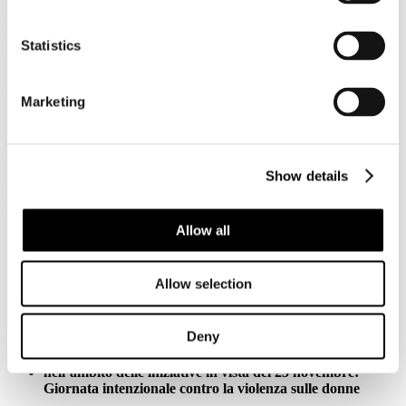
motivato dalla curiosità di degustare i prodotti locali e di scoprire i
luoghi di produzione – ha dichiarato in un comunicato stampa il
Presidente di Federturismo Gianfranco Battisti - spendendo in
Statistics
turismo enogastronomico circa un terzo del suo budget.
Leggi tutto...
Marketing
17
Novembre
2017
FS Italiane
Show details
FS ITALIANE SOSTIENE LA NUOVA CAMPAGNA 1522
CONTRO LA VIOLENZA SULLE DONNE
Allow all
iniziativa della Presidenza del Consiglio dei Ministri -
Dipartimento Pari Opportunità
per promuovere il 1522, il numero telefonico gratuito
Allow selection
antiviolenza e
antistalking
attivo da gennaio 2017
gli spot presentati oggi da Maria Elena Boschi,
Sottosegretaria di Stato alla Presidenza del Consiglio, e da
Deny
Lucia Annibali, Consigliera in materia di Pari
Opportunità
nell’ambito delle iniziative in vista del 25 novembre:
Giornata intenzionale contro la violenza sulle donne