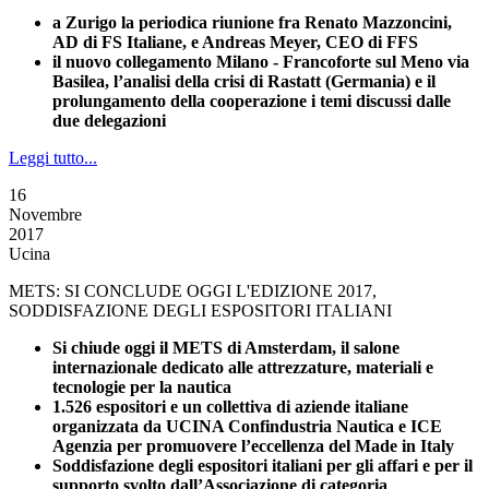
a Zurigo la periodica riunione fra Renato Mazzoncini,
AD di FS Italiane, e Andreas Meyer, CEO di FFS
il nuovo collegamento Milano - Francoforte sul Meno via
Basilea, l’analisi della crisi di Rastatt (Germania) e il
prolungamento della cooperazione i temi discussi dalle
due delegazioni
Leggi tutto...
16
Novembre
2017
Ucina
METS: SI CONCLUDE OGGI L'EDIZIONE 2017,
SODDISFAZIONE DEGLI ESPOSITORI ITALIANI
Si chiude oggi il METS di Amsterdam, il salone
internazionale dedicato alle attrezzature, materiali e
tecnologie per la nautica
1.526 espositori e un collettiva di aziende italiane
organizzata da UCINA Confindustria Nautica e ICE
Agenzia per promuovere l’eccellenza del Made in Italy
Soddisfazione degli espositori italiani per gli affari e per il
supporto svolto dall’Associazione di categoria