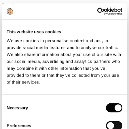
Leggi tutto...
20
Novembre
2017
2017
This website uses cookies
Seminario Data Protection: inizia il conto alla rovescia per le aziende
We use cookies to personalise content and ads, to
provide social media features and to analyse our traffic.
A poco più di sei mesi dall’entrata in vigore del Reg. Ue 2016/679
We also share information about your use of our site with
qual è la corretta analisi delle modalità di trattamento dei dati, dei
flussi documentali, dei sistemi informativi, degli archivi e quali sono
our social media, advertising and analytics partners who
i rischi connessi delle aziende?
may combine it with other information that you’ve
Leggi tutto...
provided to them or that they’ve collected from your use
of their services.
20
Novembre
2017
2017
Consent
Necessary
Selection
Battisti: con l'apertura di FICO cibo e territorio saranno i veri motori
di sviluppo del turismo
Il 48% dei turisti negli ultimi due anni ha scelto almeno un viaggio
Preferences