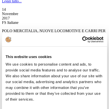
Leggi tutto...
14
Novembre
2017
FS Italiane
POLO MERCITALIA, NUOVE LOCOMOTIVE E CARRI PER
POTENZIARE IL TRASPORTO MERCI IN ITALIA E IN
EUROPA
Mercitalia Rail e TX Logistik acquistano 125 nuovi
This website uses cookies
locomotori elettrici
We use cookies to personalise content and ads, to
investimento complessivo circa 400 milioni di euro
prime consegne autunno 2018
provide social media features and to analyse our traffic.
CEMAT e Mercitalia Rail acquistano 250 nuovi carri
We also share information about your use of our site with
investimento complessivo circa 27 milioni di euro
our social media, advertising and analytics partners who
prime consegne primavera 2018
may combine it with other information that you’ve
Leggi tutto...
provided to them or that they’ve collected from your use
13
of their services.
Novembre
2017