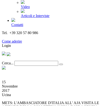
Video
Articoli e Interviste
Contatti
Tel. +39 320 57 80 986
Email segreteria@federturismo.it
Come aderire
Login
Cerca...
15
Novembre
2017
Ucina
METS: L'AMBASCIATORE D'ITALIA ALL' AJA VISITA LE