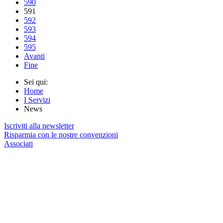
590
591
592
593
594
595
Avanti
Fine
Sei qui:
Home
I Servizi
News
Iscriviti alla newsletter
Risparmia con le nostre convenzioni
Associati