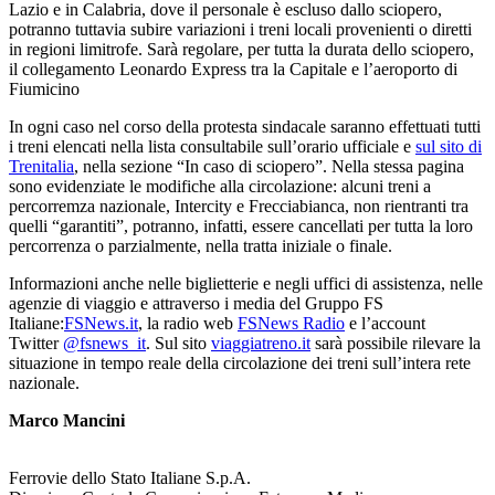
Lazio e in Calabria, dove il personale è escluso dallo sciopero,
potranno tuttavia subire variazioni i treni locali provenienti o diretti
in regioni limitrofe. Sarà regolare, per tutta la durata dello sciopero,
il collegamento Leonardo Express tra la Capitale e l’aeroporto di
Fiumicino
In ogni caso nel corso della protesta sindacale saranno effettuati tutti
i treni elencati nella lista consultabile sull’orario ufficiale e
sul sito di
Trenitalia
, nella sezione “In caso di sciopero”. Nella stessa pagina
sono evidenziate le modifiche alla circolazione: alcuni treni a
percorremza nazionale, Intercity e Frecciabianca, non rientranti tra
quelli “garantiti”, potranno, infatti, essere cancellati per tutta la loro
percorrenza o parzialmente, nella tratta iniziale o finale.
Informazioni anche nelle biglietterie e negli uffici di assistenza, nelle
agenzie di viaggio e attraverso i media del Gruppo FS
Italiane:
FSNews.it
, la radio web
FSNews Radio
e l’account
Twitter
@fsnews_it
. Sul sito
viaggiatreno.it
sarà possibile rilevare la
situazione in tempo reale della circolazione dei treni sull’intera rete
nazionale.
Marco Mancini
Ferrovie dello Stato Italiane S.p.A.