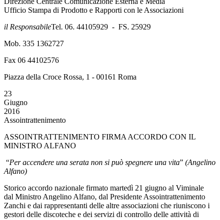
Direzione Centrale Comunicazione Esterna e Media
Ufficio Stampa di Prodotto e Rapporti con le Associazioni
il Responsabile
Tel. 06. 44105929 - FS. 25929
Mob. 335 1362727
Fax 06 44102576
Piazza della Croce Rossa, 1 - 00161 Roma
23
Giugno
2016
Assointrattenimento
ASSOINTRATTENIMENTO FIRMA ACCORDO CON IL
MINISTRO ALFANO
“
Per accendere una serata non si può spegnere una vita
”
(
Angelino
Alfano)
Storico accordo nazionale firmato martedì 21 giugno al Viminale
dal Ministro Angelino Alfano, dal Presidente Assointrattenimento
Zanchi e dai rappresentanti delle altre associazioni che riuniscono i
gestori delle discoteche e dei servizi di controllo delle attività di