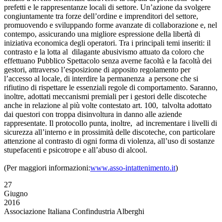
prefetti e le rappresentanze locali di settore. Un’azione da svolgere
congiuntamente tra forze dell’ordine e imprenditori del settore,
promuovendo e sviluppando forme avanzate di collaborazione e, nel
contempo, assicurando una migliore espressione della libertà di
iniziativa economica degli operatori. Tra i principali temi inseriti: il
contrasto e la lotta al dilagante abusivismo attuato da coloro che
effettuano Pubblico Spettacolo senza averne facoltà e la facoltà dei
gestori, attraverso l’esposizione di apposito regolamento per
l’accesso al locale, di interdire la permanenza a persone che si
rifiutino di rispettare le essenziali regole di comportamento. Saranno,
inoltre, adottati meccanismi premiali per i gestori delle discoteche
anche in relazione al più volte contestato art. 100, talvolta adottato
dai questori con troppa disinvoltura in danno alle aziende
rappresentate. Il protocollo punta, inoltre, ad incrementare i livelli di
sicurezza all’interno e in prossimità delle discoteche, con particolare
attenzione al contrasto di ogni forma di violenza, all’uso di sostanze
stupefacenti e psicotrope e all’abuso di alcool.
(Per maggiori informazioni:
www.asso-intattenimento.it
)
27
Giugno
2016
Associazione Italiana Confindustria Alberghi