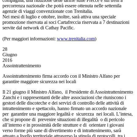
compagnia, una riduzione delle tariffe sulle Frecce e sui treni a
percorrenza nazionale che potrà essere ottenuta nelle settemila
agenzie di viaggi convenzionate con Trenitalia.
Nei mesi di luglio e ottobre, inoltre, sarà attiva una speciale
promozione riservata ai soci Cartafreccia riservata a 7 destinazioni
servite dal network di Cathay Pacific.
(Per maggiori informazioni:
www.trenitalia.com
)
28
Giugno
2016
Assointrattenimento
Assointrattenimento firma accordo con il Ministro Alfano per
garantire maggiore sicurezza nei locali
Il 21 giugno il Ministro Alfano, il Presidente di Assointrattenimento
Zanchi e i rappresentanti delle altre associazioni che riuniscono i
gestori delle discoteche e dei servizi di controllo delle attività di
intrattenimento e spettacolo, hanno firmato un accordo nazionale
per garantire una maggiore legalità e sicurezza nei locali. L’intesa,
che si propone di prevenire situazioni di illegalità o di pericolo
all’interno e in prossimità delle strutture e di orientare i giovani
verso forme più sane di divertimento e di intrattenimento, sarà
attuato a livello territoriale attraverso la stipula di protocolli tra i