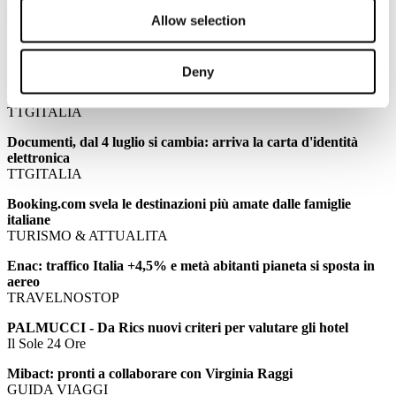
Effetto TripAdvisor: «Abbiamo generato 600mila viaggi in
Allow selection
Italia»
L'AGENZIA DI VIAGGI
Deny
Brexit, i timori dell'Abta: "Le vacanze degli inglesi costeranno
di più"
TTGITALIA
Documenti, dal 4 luglio si cambia: arriva la carta d'identità
elettronica
TTGITALIA
Booking.com svela le destinazioni più amate dalle famiglie
italiane
TURISMO & ATTUALITA
Enac: traffico Italia +4,5% e metà abitanti pianeta si sposta in
aereo
TRAVELNOSTOP
PALMUCCI - Da Rics nuovi criteri per valutare gli hotel
Il Sole 24 Ore
Mibact: pronti a collaborare con Virginia Raggi
GUIDA VIAGGI