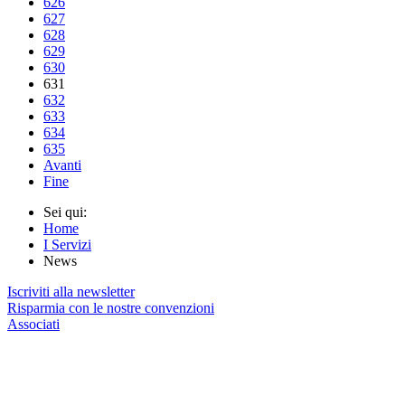
626
627
628
629
630
631
632
633
634
635
Avanti
Fine
Sei qui:
Home
I Servizi
News
Iscriviti alla newsletter
Risparmia con le nostre convenzioni
Associati