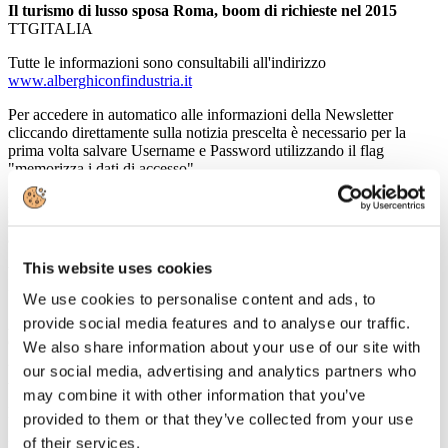
Il turismo di lusso sposa Roma, boom di richieste nel 2015
TTGITALIA
Tutte le informazioni sono consultabili all'indirizzo
www.alberghiconfindustria.it
Per accedere in automatico alle informazioni della Newsletter
cliccando direttamente sulla notizia prescelta è necessario per la
prima volta salvare Username e Password utilizzando il flag
"memorizza i dati di accesso".
Nel caso in cui non vi ricordate o non siete provvisti delle
credenziali di accesso vi invitiamo a contattarci all'indirizzo
affarigenerali@alberghiconfindustria.it
This website uses cookies
V.le Pasteur, 10 - 00144 Roma (RM), Italia T +39.06.5924274 F
+39.06.54281933 - info@alberghiconfindustria.it
We use cookies to personalise content and ads, to
provide social media features and to analyse our traffic.
24
Giugno
We also share information about your use of our site with
2016
our social media, advertising and analytics partners who
Associazione Italiana Confindustria Alberghi
may combine it with other information that you’ve
Newsletter N. 114 del 24/06/2016
provided to them or that they’ve collected from your use
of their services.
News