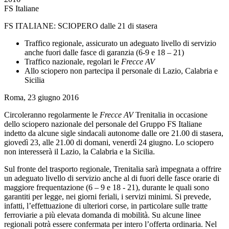
FS Italiane
FS ITALIANE: SCIOPERO dalle 21 di stasera
Traffico regionale, assicurato un adeguato livello di servizio
anche fuori dalle fasce di garanzia (6-9 e 18 – 21)
Traffico nazionale, regolari le
Frecce AV
Allo sciopero non partecipa il personale di Lazio, Calabria e
Sicilia
Roma, 23 giugno 2016
Circoleranno regolarmente le
Frecce AV
Trenitalia in occasione
dello sciopero nazionale del personale del Gruppo FS Italiane
indetto da alcune sigle sindacali autonome dalle ore 21.00 di stasera,
giovedì 23, alle 21.00 di domani, venerdì 24 giugno. Lo sciopero
non interesserà il Lazio, la Calabria e la Sicilia.
Sul fronte del trasporto regionale, Trenitalia sarà impegnata a offrire
un adeguato livello di servizio anche al di fuori delle fasce orarie di
maggiore frequentazione (6 – 9 e 18 - 21), durante le quali sono
garantiti per legge, nei giorni feriali, i servizi minimi. Si prevede,
infatti, l’effettuazione di ulteriori corse, in particolare sulle tratte
ferroviarie a più elevata domanda di mobilità. Su alcune linee
regionali potrà essere confermata per intero l’offerta ordinaria. Nel