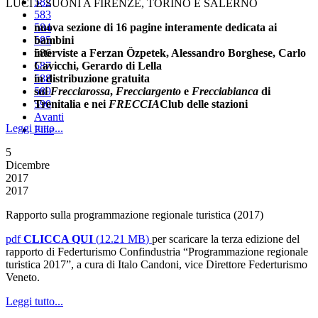
582
LUCI E SUONI A FIRENZE, TORINO E SALERNO
583
nuova sezione di 16 pagine interamente dedicata ai
584
bambini
585
interviste a Ferzan Özpetek, Alessandro Borghese, Carlo
586
Cavicchi, Gerardo di Lella
587
in distribuzione gratuita
588
sui
589
Frecciarossa
,
Frecciargento
e
Frecciabianca
di
Trenitalia e nei
590
FRECCIA
Club delle stazioni
Avanti
Leggi tutto...
Fine
5
Dicembre
2017
2017
Rapporto sulla programmazione regionale turistica (2017)
pdf
CLICCA QUI
(
12.21 MB
)
per scaricare la terza edizione del
rapporto di Federturismo Confindustria “Programmazione regionale
turistica 2017”, a cura di Italo Candoni, vice Direttore Federturismo
Veneto.
Leggi tutto...