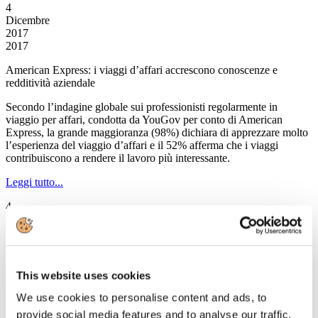
4
Dicembre
2017
2017
American Express: i viaggi d’affari accrescono conoscenze e
redditività aziendale
Secondo l’indagine globale sui professionisti regolarmente in
viaggio per affari, condotta da YouGov per conto di American
Express, la grande maggioranza (98%) dichiara di apprezzare molto
l’esperienza del viaggio d’affari e il 52% afferma che i viaggi
contribuiscono a rendere il lavoro più interessante.
Leggi tutto...
4
Dicembre
2017
2017
Assaeroporti: ad ottobre traffico passeggeri a +6,6% in 10 mesi
This website uses cookies
+6,7%
We use cookies to personalise content and ads, to
Secondo i dati diffusi da Assaeroporti i passeggeri transitati negli
provide social media features and to analyse our traffic.