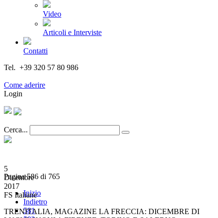
Video
Articoli e Interviste
Contatti
Tel. +39 320 57 80 986
Email segreteria@federturismo.it
Come aderire
Login
Cerca...
5
Pagina 586 di 765
Dicembre
2017
Inizio
FS Italiane
Indietro
581
TRENITALIA, MAGAZINE LA FRECCIA: DICEMBRE DI