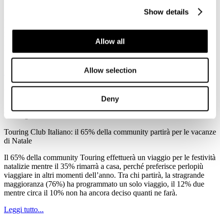
Noschese riceve la certificazione dell’EHMA
Show details
Ora anche il general manager d’albergo vede riconosciuta la sua
professionalità: categoria per la quale l’Ehma, European hotel
managers association, ha realizzato una certificazione ad hoc che
Allow all
per il momento è stata consegnata a Milano, presso l’hotel ME
Milan Il Duca, a cinque general manager.
Allow selection
Leggi tutto...
4
Dicembre
Deny
2017
Touring Club Italiano
Touring Club Italiano: il 65% della community partirà per le vacanze
di Natale
Il 65% della community Touring effettuerà un viaggio per le festività
natalizie mentre il 35% rimarrà a casa, perché preferisce perlopiù
viaggiare in altri momenti dell’anno. Tra chi partirà, la stragrande
maggioranza (76%) ha programmato un solo viaggio, il 12% due
mentre circa il 10% non ha ancora deciso quanti ne farà.
Leggi tutto...