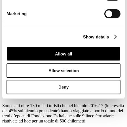
Febbraio
2018
2018
Marketing
OCPS-SDA Bocconi: 14 milioni di viaggiatori all’anno per salute
Dopo cibo, cultura, moda e design adesso potrebbe diventare la
salute uno dei motivi per mettere al primo posto l’Italia come
Show details
destinazione di un viaggio. Il settore emergente del cosiddetto
turismo ‘medicale’ muove infatti ogni anno nel mondo fino a 14
milioni di persone, di età compresa tra i 45 e i 64 anni.
Allow all
Leggi tutto...
Allow selection
12
Febbraio
2018
2018
Deny
Conferenza al Mbact: il biennio d’oro del turismo ferroviario
Sono stati oltre 130 mila i turisti che nel biennio 2016-17 (in crescita
del 45% sul biennio precedente) hanno viaggiato a bordo di uno dei
treni d’epoca di Fondazione Fs Italiane sulle 9 linee ferroviarie
riattivate ad hoc per un totale di 600 chilometri.