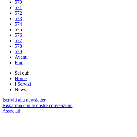
570
571
572
573
574
575
576
577
578
579
Avanti
Fine
Sei qui:
Home
I Servizi
News
Iscriviti alla newsletter
Risparmia con le nostre convenzioni
Associati