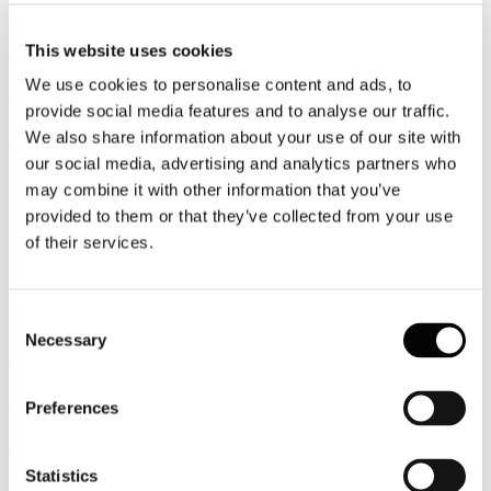
nell'aggiornamento dell'Avviso sul Paese, ha precisato che
l'aeroporto internazionale che si trova sull'isola di Hulhule, separata
This website uses cookies
dalla Capitale, non è interessato dall'allerta e che i trasferimenti da e
per l’aeroporto verso le isole di destinazione turistica non
We use cookies to personalise content and ads, to
comportano alcuna sosta sull’isola di Malé.
provide social media features and to analyse our traffic.
Leggi tutto...
We also share information about your use of our site with
our social media, advertising and analytics partners who
12
may combine it with other information that you’ve
Febbraio
2018
provided to them or that they’ve collected from your use
Associazione Italiana Confindustria Alberghi
of their services.
A Milano la presentazione del Rapporto “Hotels & Chains
2018. Investimenti, scenari e strategie”
Consent
Il 14 febbraio alle ore 9.30 si terrà a Milano, presso l’Università
Necessary
Selection
Bocconi, il convegno “Hotels & Chains 2018. Investimenti, scenari
e strategie” realizzato dal MET Master in Economia del turismo in
collaborazione con Horwath HTL, Cdp e Associazione Italiana
Confindustria Alberghi.
Preferences
Leggi tutto...
Statistics
12