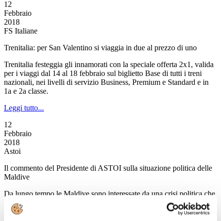
12
Febbraio
2018
FS Italiane
Trenitalia: per San Valentino si viaggia in due al prezzo di uno
Trenitalia festeggia gli innamorati con la speciale offerta 2x1, valida
per i viaggi dal 14 al 18 febbraio sul biglietto Base di tutti i treni
nazionali, nei livelli di servizio Business, Premium e Standard e in
1a e 2a classe.
Leggi tutto...
12
Febbraio
2018
Astoi
Il commento del Presidente di ASTOI sulla situazione politica delle
Maldive
Da lungo tempo le Maldive sono interessate da una crisi politica che
si è recentemente inasprita, portando alla dichiarazione dello Stato di
emergenza nella capitale dell'isola, Malé. L'Unità di Crisi della
Farnesina, con la quale siamo in costante contatto,