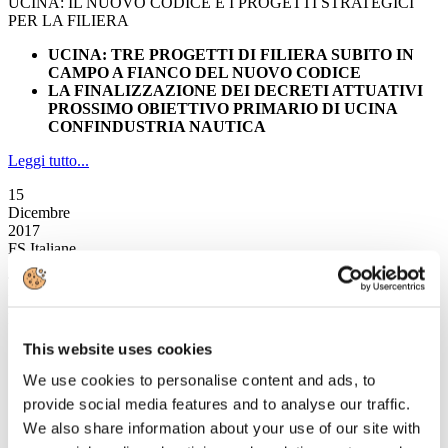
UCINA: IL NUOVO CODICE E I PROGETTI STRATEGICI
PER LA FILIERA
UCINA: TRE PROGETTI DI FILIERA SUBITO IN
CAMPO A FIANCO DEL NUOVO CODICE
LA FINALIZZAZIONE DEI DECRETI ATTUATIVI
PROSSIMO OBIETTIVO PRIMARIO DI UCINA
CONFINDUSTRIA NAUTICA
Leggi tutto...
15
Dicembre
2017
FS Italiane
TRENITALIA CON MYTAXI: AL VIA SERVIZIO
INTEGRATO FRECCIAROSSA/TAXI PRIMO E ULTIMO
MIGLIO URBANO
This website uses cookies
da sabato 16 dicembre 2017
servizio integrato valido per i clienti che raggiungeranno
We use cookies to personalise content and ads, to
Roma, Milano e Torino
provide social media features and to analyse our traffic.
acquistano il biglietto del treno su
trenitalia.com
e pagano
la corsa con l’App mytaxi
We also share information about your use of our site with
fruibile anche dai passeggeri del
Leonardo Express
, da