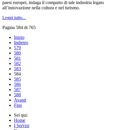
paesi europei, indaga il comparto di tale industria legato
all’innovazione nella cultura e nel turismo.
Leggi tutto...
Pagina 584 di 765
Inizio
Indietro
579
580
581
582
583
584
585
586
587
588
Avanti
Fine
Sei qui:
Home
I Servizi