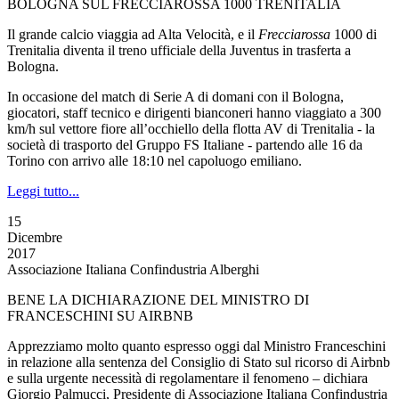
BOLOGNA SUL FRECCIAROSSA 1000 TRENITALIA
Il grande calcio viaggia ad Alta Velocità, e il
Frecciarossa
1000 di
Trenitalia diventa il treno ufficiale della Juventus in trasferta a
Bologna.
In occasione del match di Serie A di domani con il Bologna,
giocatori, staff tecnico e dirigenti bianconeri hanno viaggiato a 300
km/h sul vettore fiore all’occhiello della flotta AV di Trenitalia - la
società di trasporto del Gruppo FS Italiane - partendo alle 16 da
Torino con arrivo alle 18:10 nel capoluogo emiliano.
Leggi tutto...
15
Dicembre
2017
Associazione Italiana Confindustria Alberghi
BENE LA DICHIARAZIONE DEL MINISTRO DI
FRANCESCHINI SU AIRBNB‎
Apprezziamo molto quanto espresso oggi dal Ministro Franceschini
in relazione alla sentenza del Consiglio di Stato sul ricorso di Airbnb
e sulla urgente necessità di regolamentare il fenomeno – dichiara
Giorgio Palmucci, Presidente di Associazione Italiana Confindustria