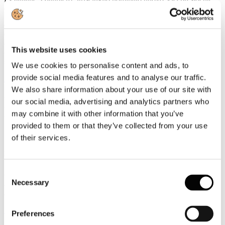
della UIC
Gianpiero Strisciuglio, Amministratore Delegato e Direttore
Generale del Gruppo FS, è stato nominato nuovo Vicepresidente
della UIC - Union internationale des chemins de fer -
This website uses cookies
organizzazione internazionale che riunisce le ferrovie e i principali
stakeholder del settore ferroviario a livello mondiale.
We use cookies to personalise content and ads, to
provide social media features and to analyse our traffic.
Leggi tutto...
We also share information about your use of our site with
3
our social media, advertising and analytics partners who
Agosto
may combine it with other information that you’ve
2026
News 2026
provided to them or that they’ve collected from your use
of their services.
ROTTA SUL 66°SALONE NAUTICO INTERNAZIONALE:
APERTO IL TICKETING ONLINE PER L'EDIZIONE IN
PROGRAMMA A GENOVA DALL'1 AL 6 OTTOBRE 2026
Consent
Con l'apertura del ticketing online entra nel vivo il percorso di
Necessary
avvicinamento al 66° Salone Nautico Internazionale, in programma
Selection
a Genova dall'1 al 6 ottobre 2026.
Leggi tutto...
Preferences