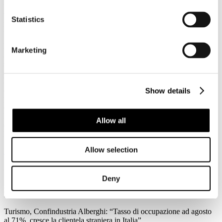
3
Agosto
Statistics
2026
News 2026
Federalismo fiscale: a rischio i servizi del trasporto pubblico. Agens,
Marketing
Anav e Asstra: “Servono correttivi che assicurino il finanziamento al
settore”
Forte preoccupazione da parte di Agens, Anav e Asstra, le
associazioni che in Italia rappresentano le aziende del trasporto
Show details
pubblico locale (TPL), per l’approvazione in Consiglio dei Ministri
del ddl sul federalismo fiscale regionale: “C’è la reale possibilità che
l'attuale impianto normativo metta a repentaglio l'equilibrio
Allow all
economico-finanziario del Trasporto Pubblico Locale e
l'adeguatezza dei servizi su scala nazionale.
Allow selection
Leggi tutto...
3
Agosto
Deny
2026
News 2026
Turismo, Confindustria Alberghi: “Tasso di occupazione ad agosto
al 71%, cresce la clientela straniera in Italia”