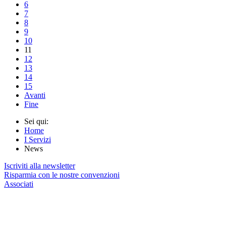
6
7
8
9
10
11
12
13
14
15
Avanti
Fine
Sei qui:
Home
I Servizi
News
Iscriviti alla newsletter
Risparmia con le nostre convenzioni
Associati