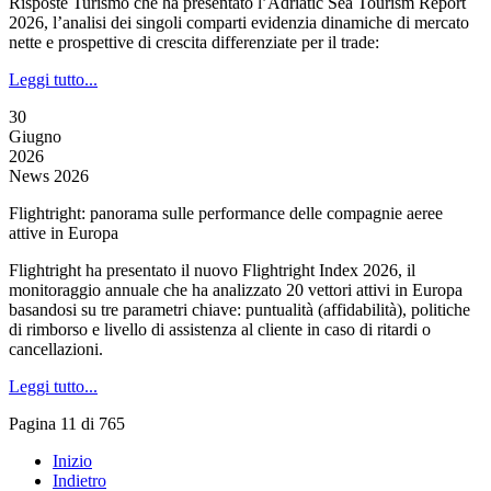
Risposte Turismo che ha presentato l’Adriatic Sea Tourism Report
2026, l’analisi dei singoli comparti evidenzia dinamiche di mercato
nette e prospettive di crescita differenziate per il trade:
Leggi tutto...
30
Giugno
2026
News 2026
Flightright: panorama sulle performance delle compagnie aeree
attive in Europa
Flightright ha presentato il nuovo Flightright Index 2026, il
monitoraggio annuale che ha analizzato 20 vettori attivi in Europa
basandosi su tre parametri chiave: puntualità (affidabilità), politiche
di rimborso e livello di assistenza al cliente in caso di ritardi o
cancellazioni.
Leggi tutto...
Pagina 11 di 765
Inizio
Indietro