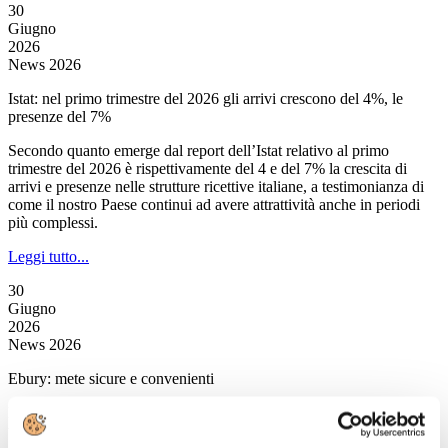
30
Giugno
2026
News 2026
Istat: nel primo trimestre del 2026 gli arrivi crescono del 4%, le
presenze del 7%
Secondo quanto emerge dal report dell’Istat relativo al primo
trimestre del 2026 è rispettivamente del 4 e del 7% la crescita di
arrivi e presenze nelle strutture ricettive italiane, a testimonianza di
come il nostro Paese continui ad avere attrattività anche in periodi
più complessi.
Leggi tutto...
30
Giugno
2026
News 2026
Ebury: mete sicure e convenienti
L’estate 2026 si apre in un contesto internazionale ancora segnato da
tensioni geopolitiche, ma la voglia di viaggiare non sembra