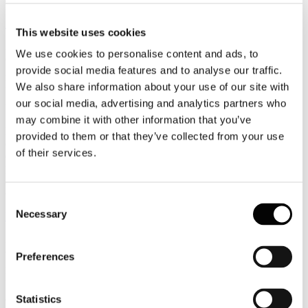
diminuire.
Leggi tutto...
This website uses cookies
30
We use cookies to personalise content and ads, to
Giugno
provide social media features and to analyse our traffic.
2026
News 2026
We also share information about your use of our site with
our social media, advertising and analytics partners who
Banca d'Italia: diminuiscono le presenze dei turisti dall'area del golfo
may combine it with other information that you’ve
L’ultima indagine della Banca d’Italia sul turismo internazionale
provided to them or that they’ve collected from your use
evidenzia che gli analisti dell’istituto centrale hanno elaborato “i dati
of their services.
di telefonia mobile” rilevando come “le presenze di turisti
provenienti dall’area del Golfo Persico siano diminuite di circa il
35% a marzo, del 60% ad aprile e del 20% a maggio rispetto ai
corrispondenti mesi dell’anno precedente.
Consent
Necessary
Leggi tutto...
Selection
30
Giugno
Preferences
2026
News 2026
Statistics
CSC: il turismo si ferma nel 2° trimestre